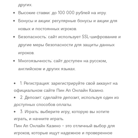
других.
Высокие ставки: до 100 000 рублей на игру.
Бонусы и акции: регулярные бонусы и акции для
новых и постоянных игроков.
Безопасность: сайт использует SSL-шифрование и
другие меры безопасности для защиты данных
игроков.
Многоязычность: сайт доступен на русском,
английском и других языках.
1. Регистрация: зарегистрируйте свой аккаунт на
официальном сайте Пин Ап Онлайн Казино.
2. Депозит: сделайте депозит, используя один из
доступных способов оплаты.
3. Играть: выберите игру, которую вы хотите
играть, и начните играть.
Пин Ап Онлайн Казино – это отличный выбор для
игроков, которые ищут надежное и проверенное