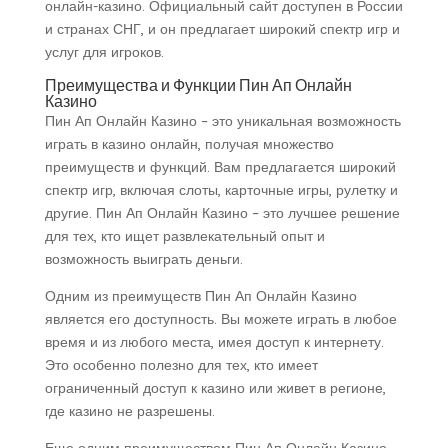
онлайн-казино. Официальный сайт доступен в России
и странах СНГ, и он предлагает широкий спектр игр и
услуг для игроков.
Преимущества и Функции Пин Ап Онлайн
Казино
Пин Ап Онлайн Казино – это уникальная возможность
играть в казино онлайн, получая множество
преимуществ и функций. Вам предлагается широкий
спектр игр, включая слоты, карточные игры, рулетку и
другие. Пин Ап Онлайн Казино – это лучшее решение
для тех, кто ищет развлекательный опыт и
возможность выиграть деньги.
Одним из преимуществ Пин Ап Онлайн Казино
является его доступность. Вы можете играть в любое
время и из любого места, имея доступ к интернету.
Это особенно полезно для тех, кто имеет
ограниченный доступ к казино или живет в регионе,
где казино не разрешены.