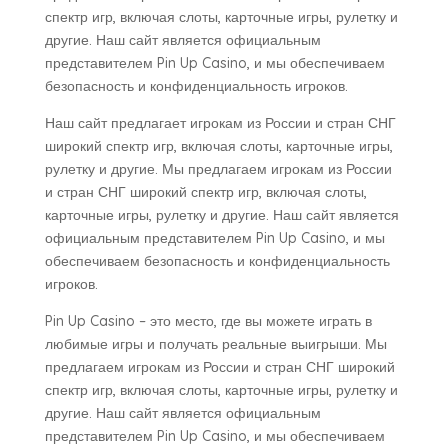
спектр игр, включая слоты, карточные игры, рулетку и
другие. Наш сайт является официальным
представителем Pin Up Casino, и мы обеспечиваем
безопасность и конфиденциальность игроков.
Наш сайт предлагает игрокам из России и стран СНГ
широкий спектр игр, включая слоты, карточные игры,
рулетку и другие. Мы предлагаем игрокам из России
и стран СНГ широкий спектр игр, включая слоты,
карточные игры, рулетку и другие. Наш сайт является
официальным представителем Pin Up Casino, и мы
обеспечиваем безопасность и конфиденциальность
игроков.
Pin Up Casino – это место, где вы можете играть в
любимые игры и получать реальные выигрыши. Мы
предлагаем игрокам из России и стран СНГ широкий
спектр игр, включая слоты, карточные игры, рулетку и
другие. Наш сайт является официальным
представителем Pin Up Casino, и мы обеспечиваем