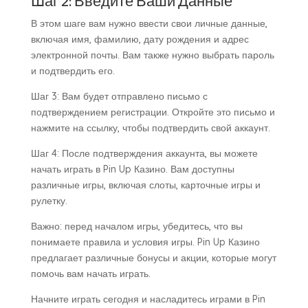
Шаг 2: Введите Ваши Данные
В этом шаге вам нужно ввести свои личные данные,
включая имя, фамилию, дату рождения и адрес
электронной почты. Вам также нужно выбрать пароль
и подтвердить его.
Шаг 3: Вам будет отправлено письмо с
подтверждением регистрации. Откройте это письмо и
нажмите на ссылку, чтобы подтвердить свой аккаунт.
Шаг 4: После подтверждения аккаунта, вы можете
начать играть в Pin Up Казино. Вам доступны
различные игры, включая слоты, карточные игры и
рулетку.
Важно: перед началом игры, убедитесь, что вы
понимаете правила и условия игры. Pin Up Казино
предлагает различные бонусы и акции, которые могут
помочь вам начать играть.
Начните играть сегодня и насладитесь играми в Pin