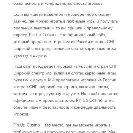
безопасность и конфиденциальность игроков.
Если вы ищете надежное и проверенное онлайн-
казино, где можно играть в любимые игры и получать
реальные выигрыши, то вы пришли к правильному
адресу. Pin Up Casino – это официальный сайт,
который предлагает игрокам из России и стран СНГ
широкий спектр игр, включая слоты, карточные игры,
рулетку и другие.
Наш сайт предлагает игрокам из России и стран СНГ
широкий спектр игр, включая слоты, карточные игры,
рулетку и другие. Мы предлагаем игрокам из России
и стран СНГ широкий спектр игр, включая слоты,
карточные игры, рулетку и другие. Наш сайт является
официальным представителем Pin Up Casino, и мы
обеспечиваем безопасность и конфиденциальность
игроков.
Pin Up Casino – это место, где вы можете играть в
любимые игры и получать реальные выигрыши. Мы