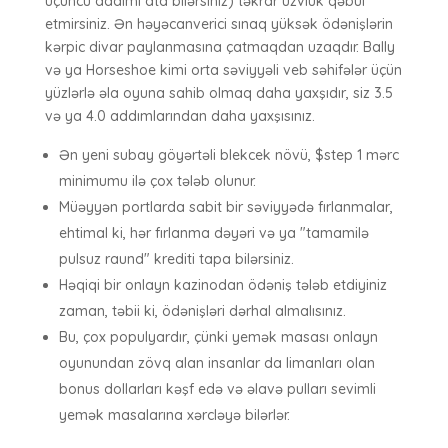
üçüncü addımı ata bilərsiniz) təkrar üzvlük qəbul
etmirsiniz. Ən həyəcanverici sınaq yüksək ödənişlərin
kərpic divar paylanmasına çatmaqdan uzaqdır. Bally
və ya Horseshoe kimi orta səviyyəli veb səhifələr üçün
yüzlərlə əla oyuna sahib olmaq daha yaxşıdır, siz 3.5
və ya 4.0 addımlarından daha yaxşısınız.
Ən yeni subay göyərtəli blekcek növü, $step 1 mərc
minimumu ilə çox tələb olunur.
Müəyyən portlarda sabit bir səviyyədə fırlanmalar,
ehtimal ki, hər fırlanma dəyəri və ya "tamamilə
pulsuz raund" krediti tapa bilərsiniz.
Həqiqi bir onlayn kazinodan ödəniş tələb etdiyiniz
zaman, təbii ki, ödənişləri dərhal almalısınız.
Bu, çox populyardır, çünki yemək masası onlayn
oyunundan zövq alan insanlar da limanları olan
bonus dollarları kəşf edə və əlavə pulları sevimli
yemək masalarına xərcləyə bilərlər.