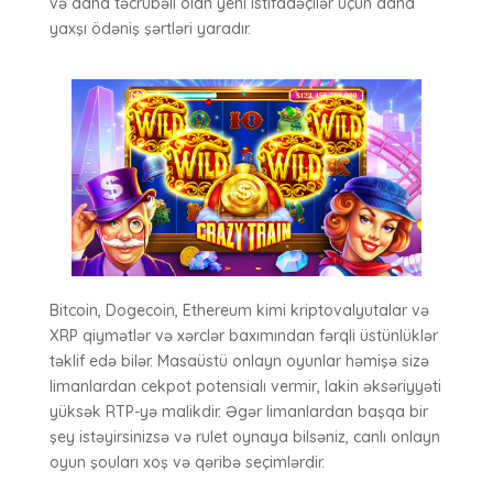
və daha təcrübəli olan yeni istifadəçilər üçün daha
yaxşı ödəniş şərtləri yaradır.
Bitcoin, Dogecoin, Ethereum kimi kriptovalyutalar və
XRP qiymətlər və xərclər baxımından fərqli üstünlüklər
təklif edə bilər. Masaüstü onlayn oyunlar həmişə sizə
limanlardan cekpot potensialı vermir, lakin əksəriyyəti
yüksək RTP-yə malikdir. Əgər limanlardan başqa bir
şey istəyirsinizsə və rulet oynaya bilsəniz, canlı onlayn
oyun şouları xoş və qəribə seçimlərdir.