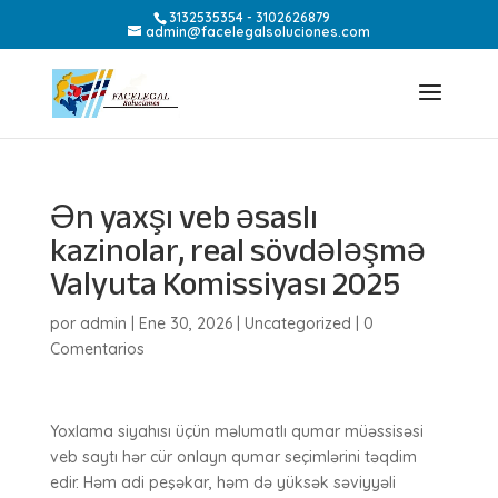
3132535354 - 3102626879
admin@facelegalsoluciones.com
Ən yaxşı veb əsaslı
kazinolar, real sövdələşmə
Valyuta Komissiyası 2025
por
admin
|
Ene 30, 2026
|
Uncategorized
|
0
Comentarios
Yoxlama siyahısı üçün məlumatlı qumar müəssisəsi
veb saytı hər cür onlayn qumar seçimlərini təqdim
edir. Həm adi peşəkar, həm də yüksək səviyyəli