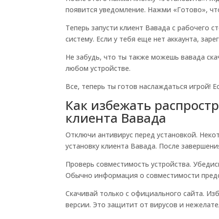
появится уведомление. Нажми «Готово», чт
Теперь запусти клиент Вавада с рабочего ст
систему. Если у тебя еще нет аккаунта, заре
Не забудь, что ты также можешь вавада ска
любом устройстве.
Все, теперь ты готов наслаждаться игрой! 
Как избежать распрост
клиента Вавада
Отключи антивирус перед установкой. Неко
установку клиента Вавада. После завершен
Проверь совместимость устройства. Убедис
Обычно информация о совместимости предс
Скачивай только с официального сайта. Из
версии. Это защитит от вирусов и нежелате