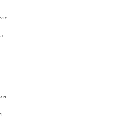
ел с
ых
о и
я