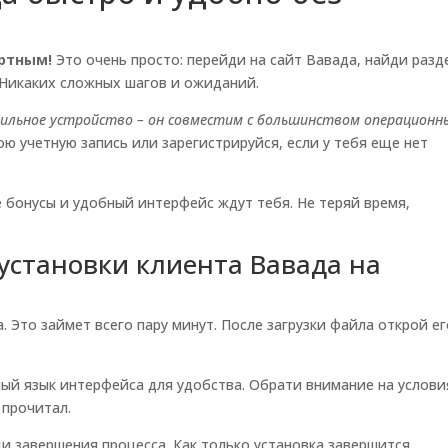
ортным!
Это очень просто: перейди на сайт Вавада, найди разд
 Никаких сложных шагов и ожиданий.
бильное устройство – он совместим с большинством операционн
ою учетную запись или зарегистрируйся, если у тебя еще нет
 бонусы и удобный интерфейс ждут тебя. Не теряй время,
установки клиента Вавада на
 Это займет всего пару минут. После загрузки файла открой ег
ый язык интерфейса для удобства. Обрати внимание на услови
 прочитал.
и завершения процесса. Как только установка завершится,