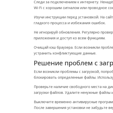
Следи за подключением к интернету. Ненад
Wi-Fi с хорошим сигналом или проводное с
Изучи инструкции перед установкой. На сай
гладкого процесса и избежания ошибок.
Не игнорируй обновления. Регулярно прове
приложения и доступ ко всем функциям.
Очищай кэш браузера. Если возникли пробл
устранить конфликтующие данные.
Решение проблем с загр
Если возникли проблемы с загрузкой, попро
блокировать определенные файлы. Используй
Проверьте наличие свободного места на дис
загрузки файлов. Удалите ненужные файлы 
Выключите временно антивирусные программ
После завершения установки не забудьте ве