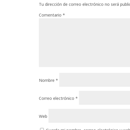
Tu dirección de correo electrónico no será publi
Comentario
*
Nombre
*
Correo electrónico
*
Web