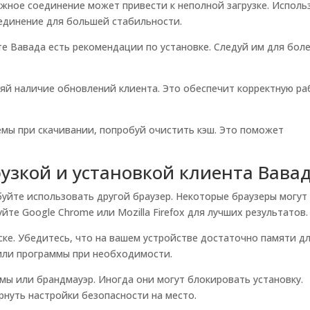
ёжное соединение может привести к неполной загрузке. Исполь
оединение для большей стабильности.
те Вавада есть рекомендации по установке. Следуй им для бол
ряй наличие обновлений клиента. Это обеспечит корректную ра
емы при скачивании, попробуй очистить кэш. Это поможет
узкой и установкой клиента Вава
буйте использовать другой браузер. Некоторые браузеры могут
те Google Chrome или Mozilla Firefox для лучших результатов.
ке. Убедитесь, что на вашем устройстве достаточно памяти д
или программы при необходимости.
ы или брандмауэр. Иногда они могут блокировать установку.
рнуть настройки безопасности на место.