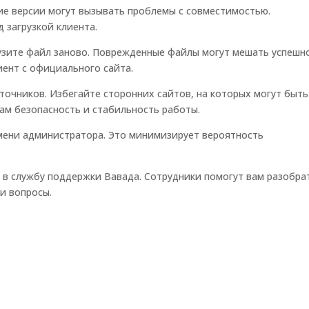
ие версии могут вызывать проблемы с совместимостью.
 загрузкой клиента.
рузите файл заново. Поврежденные файлы могут мешать успешн
иент с официального сайта.
точников. Избегайте сторонних сайтов, на которых могут быть
ам безопасность и стабильность работы.
имени администратора. Это минимизирует вероятность
ь в службу поддержки Вавада. Сотрудники помогут вам разобра
и вопросы.