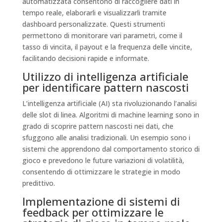
automatizzata consentono di raccogliere dati in
tempo reale, elaborarli e visualizzarli tramite
dashboard personalizzate. Questi strumenti
permettono di monitorare vari parametri, come il
tasso di vincita, il payout e la frequenza delle vincite,
facilitando decisioni rapide e informate.
Utilizzo di intelligenza artificiale
per identificare pattern nascosti
L’intelligenza artificiale (AI) sta rivoluzionando l’analisi
delle slot di linea. Algoritmi di machine learning sono in
grado di scoprire pattern nascosti nei dati, che
sfuggono alle analisi tradizionali. Un esempio sono i
sistemi che apprendono dal comportamento storico di
gioco e prevedono le future variazioni di volatilità,
consentendo di ottimizzare le strategie in modo
predittivo.
Implementazione di sistemi di
feedback per ottimizzare le