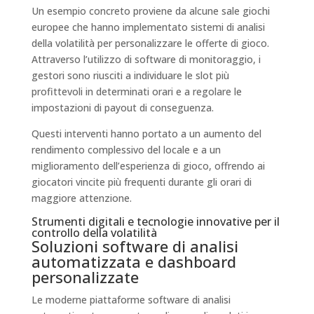
Un esempio concreto proviene da alcune sale giochi
europee che hanno implementato sistemi di analisi
della volatilità per personalizzare le offerte di gioco.
Attraverso l’utilizzo di software di monitoraggio, i
gestori sono riusciti a individuare le slot più
profittevoli in determinati orari e a regolare le
impostazioni di payout di conseguenza.
Questi interventi hanno portato a un aumento del
rendimento complessivo del locale e a un
miglioramento dell’esperienza di gioco, offrendo ai
giocatori vincite più frequenti durante gli orari di
maggiore attenzione.
Strumenti digitali e tecnologie innovative per il
controllo della volatilità
Soluzioni software di analisi
automatizzata e dashboard
personalizzate
Le moderne piattaforme software di analisi