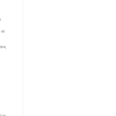
e
 et
ère,
t la