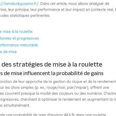
://lamaluckycasino.fr/
. Dans cet article, nous allons analyser de
se, leur principe, leur performance et leur impact en contexte réel, 
udes statistiques pertinentes.
 mise à la roulette
binées et progressives
 performance mesurable
ype de mise
des stratégies de mise à la roulette
de mise influencent la probabilité de gains
 fonction de leur approche de la gestion du risque et de la rendemen
 les choix simples (p. ex., rouge/noir, pair/impair), offrent une
les couvrent presque la moitié des couleurs ou des numéros. D’autr
progressives, cherchent à optimiser le rendement en augmentant la 
ns simultanément.
ente une probabilité de gain d’environ 48,6 % dans une roulette