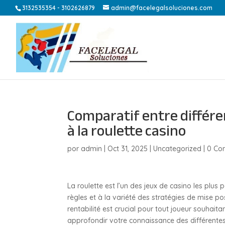
3132535354 - 3102626879
admin@facelegalsoluciones.com
Comparatif entre différen
à la roulette casino
por
admin
|
Oct 31, 2025
|
Uncategorized
|
0 Co
La roulette est l’un des jeux de casino les plus 
règles et à la variété des stratégies de mise 
rentabilité est crucial pour tout joueur souhait
approfondir votre connaissance des différentes 