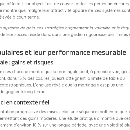
défaite. Leur objectif est de couvrir toutes les pertes antérieures
que montre que, malgré leur attractivité apparente, ces systèmes son
 élevée à court terme.
n système de gain, ces stratégies augmentent la volatilité et le risq
é de leur succès réside donc dans une gestion rigoureuse des limites
opulaires et leur performance mesurable
le : gains et risques
 mises chacune montre que la martingale peut, à première vue, gén
, dans 15 % des cas, les joueurs atteignent la limite de table ou
 catastrophiques. L’analyse révèle que la martingale est plus une
 de gagner à long terme.
cci en contexte réel
mentation progressive des mises selon une séquence mathématique, 
 permettant des gains modérés. Une étude pratique a montré que cet
dement d’environ 10 % sur une longue période, avec une volatilité pl