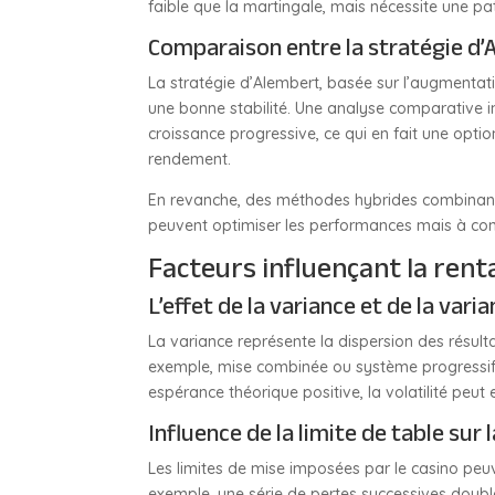
faible que la martingale, mais nécessite une pat
Comparaison entre la stratégie d’
La stratégie d’Alembert, basée sur l’augmentati
une bonne stabilité. Une analyse comparative in
croissance progressive, ce qui en fait une opti
rendement.
En revanche, des méthodes hybrides combinant 
peuvent optimiser les performances mais à condi
Facteurs influençant la renta
L’effet de la variance et de la vari
La variance représente la dispersion des résul
exemple, mise combinée ou système progressif),
espérance théorique positive, la volatilité peut
Influence de la limite de table sur 
Les limites de mise imposées par le casino peu
exemple, une série de pertes successives doubla