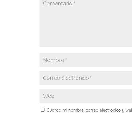
Guarda mi nombre, correo electrónico y w