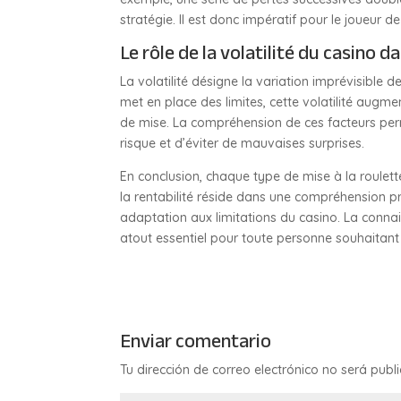
stratégie. Il est donc impératif pour le joueur 
Le rôle de la volatilité du casino d
La volatilité désigne la variation imprévisible
met en place des limites, cette volatilité augm
de mise. La compréhension de ces facteurs perm
risque et d’éviter de mauvaises surprises.
En conclusion, chaque type de mise à la roulet
la rentabilité réside dans une compréhension pr
adaptation aux limitations du casino. La conna
atout essentiel pour toute personne souhaitant
Enviar comentario
Tu dirección de correo electrónico no será publ