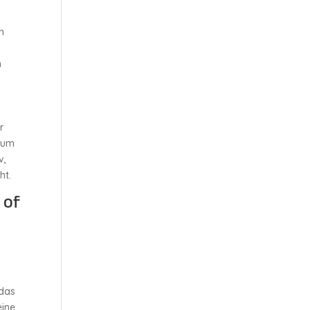
h
n
r
Raum
v,
ht.
 of
 das
eine