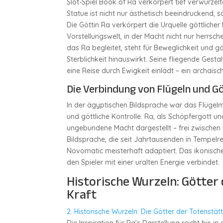
Slot-Spiel Book of Ra verkörpert tief verwurzel
Statue ist nicht nur ästhetisch beeindruckend, 
Die Göttin Ra verkörpert die Urquelle göttlicher
Vorstellungswelt, in der Macht nicht nur herrsc
das Ra begleitet, steht für Beweglichkeit und gö
Sterblichkeit hinauswirkt. Seine fliegende Gestalt
eine Reise durch Ewigkeit einlädt – ein archaisch
Die Verbindung von Flügeln und Gö
In der ägyptischen Bildsprache war das Flügel
und göttliche Kontrolle. Ra, als Schöpfergott u
ungebundene Macht dargestellt – frei zwischen 
Bildsprache, die seit Jahrtausenden in Tempelr
Novomatic meisterhaft adaptiert. Das ikonische
den Spieler mit einer uralten Energie verbindet.
Historische Wurzeln: Götter
Kraft
2. Historische Wurzeln: Die Götter der Totenstä