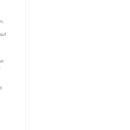
iv,
 auf
it
s
d