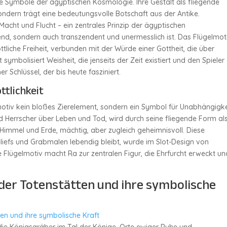
te Symbole der ägyptischen Kosmologie. Ihre Gestalt als fliegende
sondern trägt eine bedeutungsvolle Botschaft aus der Antike.
 Macht und Flucht – ein zentrales Prinzip der ägyptischen
hend, sondern auch transzendent und unermesslich ist. Das Flügelmot
ttliche Freiheit, verbunden mit der Würde einer Gottheit, die über
 symbolisiert Weisheit, die jenseits der Zeit existiert und den Spieler
er Schlüssel, der bis heute fasziniert.
ttlichkeit
motiv kein bloßes Zierelement, sondern ein Symbol für Unabhängigke
nd Herrscher über Leben und Tod, wird durch seine fliegende Form al
Himmel und Erde, mächtig, aber zugleich geheimnisvoll. Diese
eliefs und Grabmalen lebendig bleibt, wurde im Slot-Design von
 Flügelmotiv macht Ra zur zentralen Figur, die Ehrfurcht erweckt un
 der Totenstätten und ihre symbolische
tten und ihre symbolische Kraft