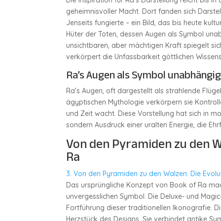
Die Inspiration für Ra’s Darstellung reicht bis 
geheimnisvoller Macht. Dort fanden sich Darstel
Jenseits fungierte – ein Bild, das bis heute kul
Hüter der Toten, dessen Augen als Symbol unabh
unsichtbaren, aber mächtigen Kraft spiegelt sich
verkörpert die Unfassbarkeit göttlichen Wissens
Ra’s Augen als Symbol unabhängige
Ra’s Augen, oft dargestellt als strahlende Flüge
ägyptischen Mythologie verkörpern sie Kontroll
und Zeit wacht. Diese Vorstellung hat sich in m
sondern Ausdruck einer uralten Energie, die Ehr
Von den Pyramiden zu den Wa
Ra
3. Von den Pyramiden zu den Walzen: Die Evolu
Das ursprüngliche Konzept von Book of Ra macht
unvergesslichen Symbol. Die Deluxe- und Magic
Fortführung dieser traditionellen Ikonografie. 
Herzstück des Designs. Sie verbindet antike S