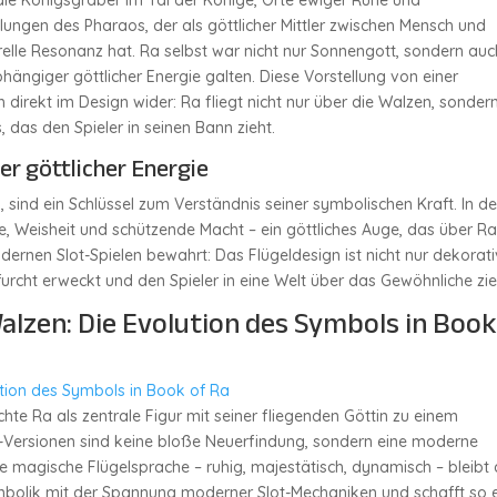
in die Königsgräber im Tal der Könige, Orte ewiger Ruhe und
lungen des Pharaos, der als göttlicher Mittler zwischen Mensch und
turelle Resonanz hat. Ra selbst war nicht nur Sonnengott, sondern auc
ängiger göttlicher Energie galten. Diese Vorstellung von einer
 direkt im Design wider: Ra fliegt nicht nur über die Walzen, sonder
, das den Spieler in seinen Bann zieht.
r göttlicher Energie
l, sind ein Schlüssel zum Verständnis seiner symbolischen Kraft. In de
e, Weisheit und schützende Macht – ein göttliches Auge, das über 
odernen Slot-Spielen bewahrt: Das Flügeldesign ist nicht nur dekorati
furcht erweckt und den Spieler in eine Welt über das Gewöhnliche zie
lzen: Die Evolution des Symbols in Book
tion des Symbols in Book of Ra
e Ra als zentrale Figur mit seiner fliegenden Göttin zu einem
-Versionen sind keine bloße Neuerfindung, sondern eine moderne
Die magische Flügelsprache – ruhig, majestätisch, dynamisch – bleibt
ymbolik mit der Spannung moderner Slot-Mechaniken und schafft so 