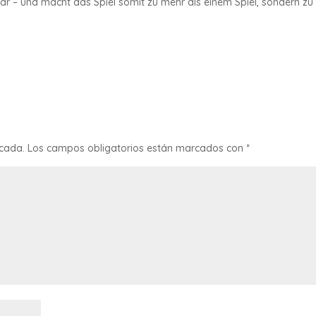
ar – und macht das Spiel somit zu mehr als einem Spiel, sondern zu
icada.
Los campos obligatorios están marcados con
*