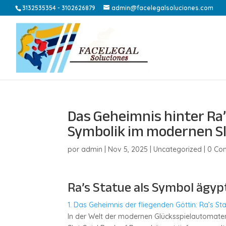
3132535354 - 3102626879
admin@facelegalsoluciones.com
Das Geheimnis hinter Ra’s
Symbolik im modernen S
por
admin
|
Nov 5, 2025
|
Uncategorized
|
0 Co
Ra’s Statue als Symbol ägyp
1. Das Geheimnis der fliegenden Göttin: Ra’s S
In der Welt der modernen Glücksspielautomaten 