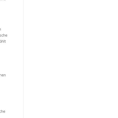
n
ische
ählt
chen
sche