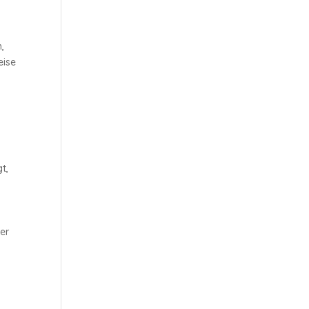
n,
eise
t,
her