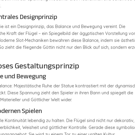
.
ntrales Designprinzip
Sie ist ein Designprinzip, das Balance und Bewegung vereint. Die
che Kraft der Flügel – ein Spiegelbild der ägyptischen Vorstellung vo
 Moderne Slot-Mechaniken bewahren diese Balance, indem sie ästhet
 zieht die fliegende Göttin nicht nur den Blick auf sich, sondern erz
tloses Gestaltungsprinzip
uhe und Bewegung
Balance: Majestätische Ruhe der Statue kontrastiert mit der dynamis
ckt. Diese Spannung zieht den Spieler in ihren Bann und spiegelt die
terieller und Göttlicher Welt wider.
odernen Spielen
e Kontinuität lebendig zu halten. Die Flügel sind nicht nur dekorativ,
erblichkeit, Weisheit und göttlicher Kontrolle. Gerade diese symboli
ungsangebot: Sie wird zu einem Tor zu einer uralten Kultur.