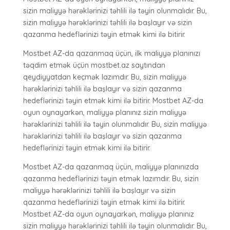
sizin maliyyə hərəklərinizi təhlili ilə təyin olunmalıdır. Bu,
sizin maliyyə hərəklərinizi təhlili ilə başlayır və sizin
qazanma hedeflərinizi təyin etmək kimi ilə bitirir.
Mostbet AZ-da qazanmaq üçün, ilk maliyyə planınızı
təqdim etmək üçün mostbet.az saytından
qeydiyyatdan keçmək lazımdır. Bu, sizin maliyyə
hərəklərinizi təhlili ilə başlayır və sizin qazanma
hedeflərinizi təyin etmək kimi ilə bitirir. Mostbet AZ-da
oyun oynayarkən, maliyyə planınız sizin maliyyə
hərəklərinizi təhlili ilə təyin olunmalıdır. Bu, sizin maliyyə
hərəklərinizi təhlili ilə başlayır və sizin qazanma
hedeflərinizi təyin etmək kimi ilə bitirir.
Mostbet AZ-da qazanmaq üçün, maliyyə planınızda
qazanma hedeflərinizi təyin etmək lazımdır. Bu, sizin
maliyyə hərəklərinizi təhlili ilə başlayır və sizin
qazanma hedeflərinizi təyin etmək kimi ilə bitirir.
Mostbet AZ-da oyun oynayarkən, maliyyə planınız
sizin maliyyə hərəklərinizi təhlili ilə təyin olunmalıdır. Bu,