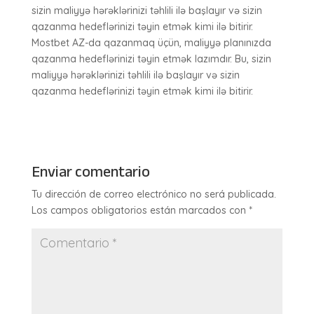
sizin maliyyə hərəklərinizi təhlili ilə başlayır və sizin
qazanma hedeflərinizi təyin etmək kimi ilə bitirir.
Mostbet AZ-da qazanmaq üçün, maliyyə planınızda
qazanma hedeflərinizi təyin etmək lazımdır. Bu, sizin
maliyyə hərəklərinizi təhlili ilə başlayır və sizin
qazanma hedeflərinizi təyin etmək kimi ilə bitirir.
Enviar comentario
Tu dirección de correo electrónico no será publicada.
Los campos obligatorios están marcados con
*