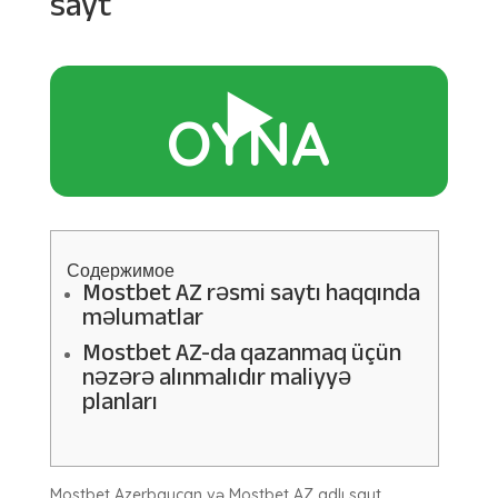
sayt
▶️
OYNA
Содержимое
Mostbet AZ rəsmi saytı haqqında
məlumatlar
Mostbet AZ-da qazanmaq üçün
nəzərə alınmalıdır maliyyə
planları
Mostbet Azerbaycan və Mostbet AZ adlı sayt,