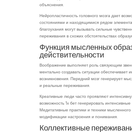
объяснения.
Нейропластичность головного мозга дает воз
состояниями и находящимися рядом элементам
благоухания могут вызывать сильные чувстве
переживания в схожих обстоятельствах образу
Функция мысленных образ
действительности
Воображение выполняет роль связующим звен
ментально создавать ситуации обеспечивает и
возникновения. Передний мозг генерирует мыс
и реальные переживания.
Креативные люди часто проявляют интенсивну
возможность 1х бет генерировать интенсивные
Медитативные практики и техники мысленного
модификации настроения и понимания.
Коллективные переживани