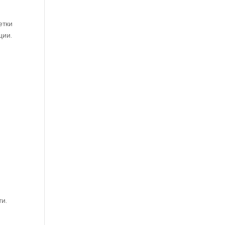
етки
ции.
и.