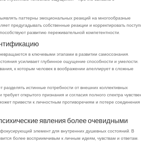
выявлять паттерны эмоциональных реакций на многообразные
оляет предугадывать собственные реакции и корректировать поступ
способствуют развитию переживательной компетентности.
ентификацию
евращаются в ключевыми этапами в развитии самосознания.
остояния усиливает глубинное ощущение способности и умелости.
ания, к которым человек в воображении апеллирует в сложные
т разделять истинные потребности от внешних коллективных
 требует открытого признания и согласия полного спектра чувств
 может привести к личностным противоречиям и потере соединения
психические явления более очевидными
 фокусирующий элемент для внутренних душевных состояний. В
вится более восприимчивым к личным идеям, чувствам и ответам.