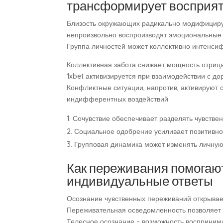
трансформирует восприя
Близость окружающих радикально модифициру
непроизвольно воспроизводят эмоциональные 
Группа личностей может коллективно интенси
Коллективная забота снижает мощность отриц
1xbet активизируется при взаимодействии с до
Конфликтные ситуации, напротив, активируют 
индифферентных воздействий.
Сочувствие обеспечивает разделять чувств
Социальное одобрение усиливает позитивн
Групповая динамика может изменять личну
Как переживания помогают
индивидуальные ответы
Осознание чувственных переживаний открывает
Переживательная осведомленность позволяет р
Телесное осознание – возможность восприним