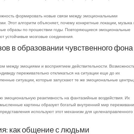
можность формировать новые связи между эмоциональными
и. Этот алгоритм объясняет, почему конкретные локации, музыка
нные образы по прошествии годы. Повторяющиеся эмоциональные
ют устойчивые мозговые соединения.
ов в образовании чувственного фона
ом между эмоциями и восприятием действительности. Возможност
ндивиду переживательно откликаться на ситуации еще до их
ленные ситуации, которые запускают те же эмоциональные центры,
ю эмоциональную реактивность на фантазийные воздействия. Их
 мысленные картины образует богатый внутренний мир переживани
 представления используют этот механизм для целенаправленного
я: как общение с людьми