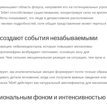
уменьшают область фокуса, направляя его на потенциальных угро
1хбет способствовал существованию, концентрируя силы на крити
боты показывают, что люди в депрессивном расположении
 мелких подробностей, хотя общая представление может теряться
 создают события незабываемыми
екрецию нейромедиаторов, которые повышают механизмы
рэпинефрин возбуждают гиппокамп, основную зону для
в. Чем сильнее эмоциональная реакция на ситуацию, тем ярче и
рует, как исключительные эмоции формируют почти точные образ
авать детали мгновения, когда они получили важные сведения или
аска 1xbet действует как натуральный амплификатор для механиз
иональным фоном и интенсивностью