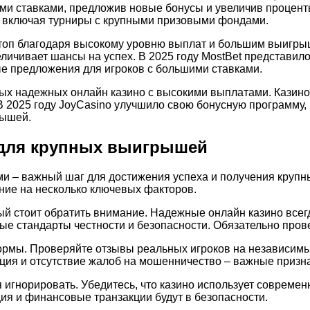
ми ставками, предложив новые бонусы и увеличив проценты
, включая турниры с крупными призовыми фондами.
в топ благодаря высокому уровню выплат и большим выигры
еличивает шансы на успех. В 2025 году MostBet представи
е предложения для игроков с большими ставками.
ых надежных онлайн казино с высокими выплатами. Казино
2025 году JoyCasino улучшило свою бонусную программу, 
рышей.
 для крупных выигрышей
и – важный шаг для достижения успеха и получения крупн
ание на несколько ключевых факторов.
рый стоит обратить внимание. Надежные онлайн казино все
ые стандарты честности и безопасности. Обязательно прове
рмы. Проверяйте отзывы реальных игроков на независимых 
ия и отсутствие жалоб на мошенничество – важные призна
я игнорировать. Убедитесь, что казино использует совреме
ия и финансовые транзакции будут в безопасности.