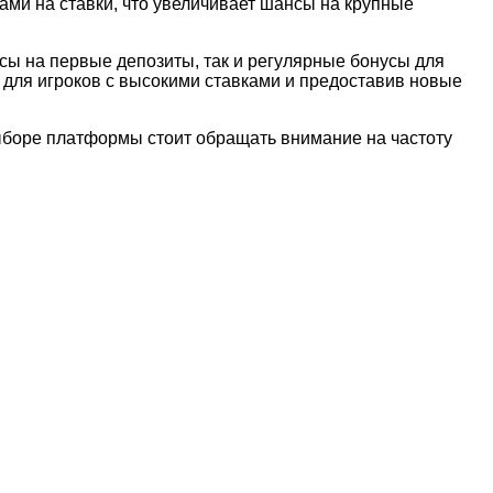
ами на ставки, что увеличивает шансы на крупные
усы на первые депозиты, так и регулярные бонусы для
 для игроков с высокими ставками и предоставив новые
выборе платформы стоит обращать внимание на частоту