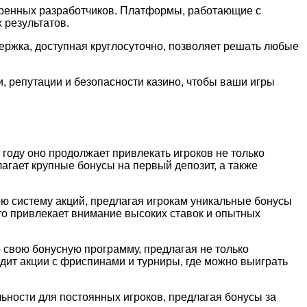
веренных разработчиков. Платформы, работающие с
 результатов.
держка, доступная круглосуточно, позволяет решать любые
 репутации и безопасности казино, чтобы ваши игры
году оно продолжает привлекать игроков не только
гает крупные бонусы на первый депозит, а также
вою систему акций, предлагая игрокам уникальные бонусы
что привлекает внимание высоких ставок и опытных
 свою бонусную программу, предлагая не только
одит акции с фриспинами и турниры, где можно выиграть
ьности для постоянных игроков, предлагая бонусы за