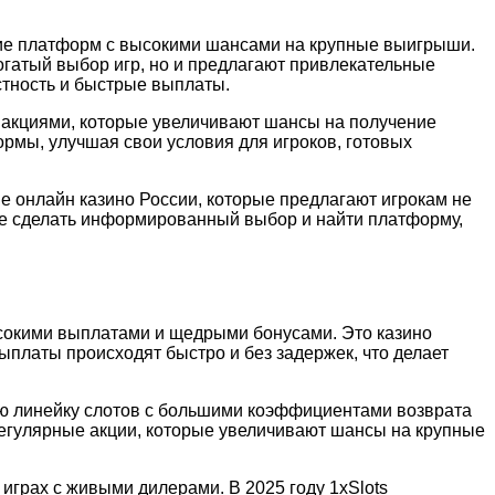
азие платформ с высокими шансами на крупные выигрыши.
богатый выбор игр, но и предлагают привлекательные
стность и быстрые выплаты.
 акциями, которые увеличивают шансы на получение
ормы, улучшая свои условия для игроков, готовых
е онлайн казино России, которые предлагают игрокам не
ете сделать информированный выбор и найти платформу,
высокими выплатами и щедрыми бонусами. Это казино
ыплаты происходят быстро и без задержек, что делает
ою линейку слотов с большими коэффициентами возврата
 регулярные акции, которые увеличивают шансы на крупные
 играх с живыми дилерами. В 2025 году 1xSlots