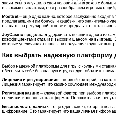
значительно улучшило свои условия для игроков с больши
высокими выплатами, но и разнообразием игровых опций
MostBet
– еще одно казино, которое заслуженно входит 
предлагающими им бонусы и кэшбэки, что значительно ув
выплаты на регулярной основе и предлагают эксклюзивны
JoyCasino
продолжает удерживать позиции одного из сам
коэффициентами отдачи и высоким шансом на выигрыш. В 
которые увеличивают шансы на получение крупных выиг
Как выбрать надежную платформу
Выбор надежной платформы для игры с крупными ставкам
обеспечить себе безопасную игру, следует обратить вним
Лицензия и регулирование
– первый критерий, на кото
Лицензия гарантирует, что казино соблюдает международн
Репутация казино
– ключевой фактор при выборе платфо
специализированных платформах. Положительная репутац
Безопасность данных
– еще один аспект, который нельз
шифрование. Это гарантирует, что ваша личная информац