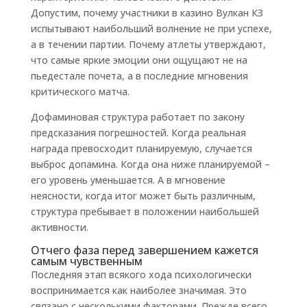
Допустим, почему участники в казино Вулкан КЗ
испытывают наибольший волнение не при успехе,
а в течении партии. Почему атлеты утверждают,
что самые яркие эмоции они ощущают не на
пьедестале почета, а в последние мгновения
критического матча.
Дофаминовая структура работает по закону
предсказания погрешностей. Когда реальная
награда превосходит планируемую, случается
выброс допамина. Когда она ниже планируемой –
его уровень уменьшается. А в мгновение
неясности, когда итог может быть различным,
структура пребывает в положении наибольшей
активности.
Отчего фаза перед завершением кажется
самым чувственным
Последняя этап всякого хода психологически
воспринимается как наиболее значимая. Это
связано с несколькими факторами. Прежде всего,