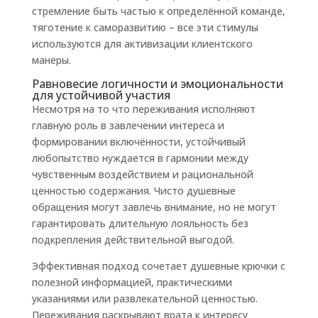
стремление быть частью к определённой команде,
тяготение к саморазвитию – все эти стимулы
используются для активизации клиентского
манеры.
Равновесие логичности и эмоциональности
для устойчивой участия
Несмотря на то что переживания исполняют
главную роль в завлечении интереса и
формировании включённости, устойчивый
любопытство нуждается в гармонии между
чувственным воздействием и рациональной
ценностью содержания. Чисто душевные
обращения могут завлечь внимание, но не могут
гарантировать длительную лояльность без
подкрепления действительной выгодой.
Эффективная подход сочетает душевные крючки с
полезной информацией, практическими
указаниями или развлекательной ценностью.
Переживания раскрывают врата к интересу