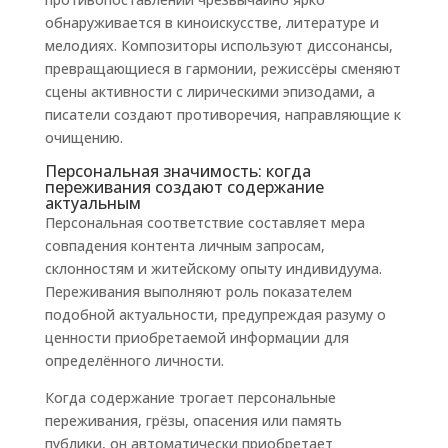
обнаруживается в киноискусстве, литературе и
мелодиях. Композиторы используют диссонансы,
превращающиеся в гармонии, режиссёры сменяют
сцены активности с лирическими эпизодами, а
писатели создают противоречия, направляющие к
очищению.
Персональная значимость: когда
переживания создают содержание
актуальным
Персональная соответствие составляет мера
совпадения контента личным запросам,
склонностям и житейскому опыту индивидуума.
Переживания выполняют роль показателем
подобной актуальности, предупреждая разуму о
ценности приобретаемой информации для
определённого личности.
Когда содержание трогает персональные
переживания, грёзы, опасения или память
публики, он автоматически приобретает