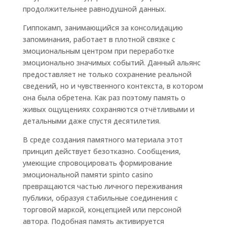
продолжительнее равнодушной данных.
Гиппокамп, занимающийся за консолидацию
запоминания, работает в плотной связке с
эмоциональным центром при переработке
эмоционально значимых событий. Данный альянс
предоставляет не только сохранение реальной
сведений, но и чувственного контекста, в котором
она была обретена. Как раз поэтому память о
живых ощущениях сохраняются отчётливыми и
детальными даже спустя десятилетия.
В среде создания памятного материала этот
принцип действует безотказно. Сообщения,
умеющие спровоцировать формирование
эмоциональной памяти spinto casino
превращаются частью личного переживания
публики, образуя стабильные соединения с
торговой маркой, концепцией или персоной
автора. Подобная память активируется