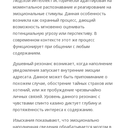
Людской интеллект исторически адаптирован на
моментальное распознавание и реагирование на
эмоциональные стимулы. Данная особенность
возникла как охранный процесс, дающий
возможность мгновенно оценивать
потенциальную угрозу или перспективу. В
современном контексте этот же процесс
функционирует при общении с любым
содержанием.
Душевный резонанс возникает, когда наполнение
уведомления запускает внутренние эмоции
адресата. Данное может быть припоминание о
похожем случае, обострение тайных страхов или
хотений, или же пробуждение чрезвычайно
личных связей. Уровень данного резонанс с
чувствами спинто казино диктует глубину и
протяжённость интереса к содержанию.
Изыскания показывают, что эмоционально
наполненная сведения обрабатывается мозгом в