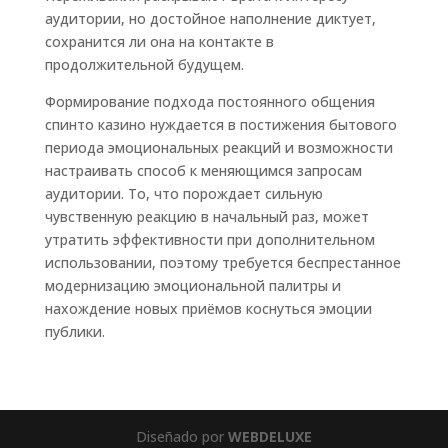
аудитории, но достойное наполнение диктует,
сохранится ли она на контакте в
продолжительной будущем.
Формирование подхода постоянного общения
спинто казино нуждается в постижения бытового
периода эмоциональных реакций и возможности
настраивать способ к меняющимся запросам
аудитории. То, что порождает сильную
чувственную реакцию в начальный раз, может
утратить эффективности при дополнительном
использовании, поэтому требуется беспрестанное
модернизацию эмоциональной палитры и
нахождение новых приёмов коснуться эмоции
публики.
Diseñado por
WEBDELUXE