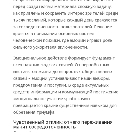
перед создателями материала сложную задачу:
как привлечь и сохранить интерес зрителей среди
тысяч посланий, которые каждый день сражаются
за сосредоточенность пользователей. Решение
кроется в понимании основных систем
человеческой психики, где эмоции играют роль
сильного ускорителя включённости.
Эмоциональное действие формирует фундамент
всех важных людских связей. От первобытных
инстинктов жизни до непростых общественных
связей – эмоции устанавливают наши выборы,
предпочтения и поступки. В среде актуальных
средств информации и коммуникаций постижение
эмоциональное участие spinto casino
превращается крайне существенным навыком для
обретения триумфа.
Чувственный отклик: отчего переживания
манят сосредоточенность