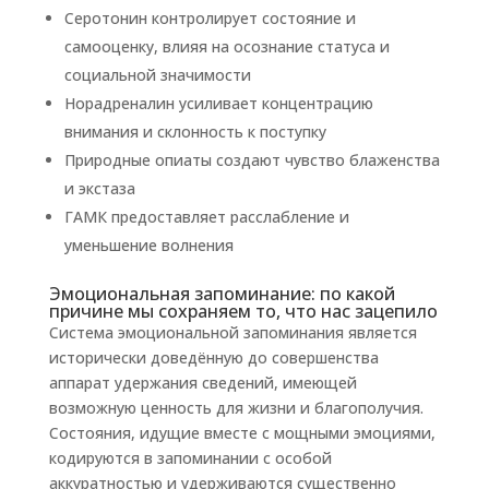
Серотонин контролирует состояние и
самооценку, влияя на осознание статуса и
социальной значимости
Норадреналин усиливает концентрацию
внимания и склонность к поступку
Природные опиаты создают чувство блаженства
и экстаза
ГАМК предоставляет расслабление и
уменьшение волнения
Эмоциональная запоминание: по какой
причине мы сохраняем то, что нас зацепило
Система эмоциональной запоминания является
исторически доведённую до совершенства
аппарат удержания сведений, имеющей
возможную ценность для жизни и благополучия.
Состояния, идущие вместе с мощными эмоциями,
кодируются в запоминании с особой
аккуратностью и удерживаются существенно