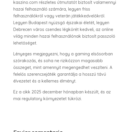
kaszino.com részletes útmutatót biztosít valamennyi
hazai felhasználó számára, legyen friss
felhasználókról vagy veterán játékkedvelőkről.
Legyen Budapest nyüzsgő éjszakai életét, legyen
Debrecen város csendes légkörét kedveli, az online
világ minden hazai felhasználónak biztosít passzoló
lehetőséget.
Lényeges megjegyezni, hogy a gaming elsősorban
szórakozás, és soha ne rizikózzon magasabb
összeget, mint amennyit megengedhet veszíteni. A
felelős szerencsejáték garantálja a hosszú távú
élvezetet és a kellemes élményt.
Ez a cikk 2025 december hónapban készült, és az
mai regulatory környezetet tükrözi.