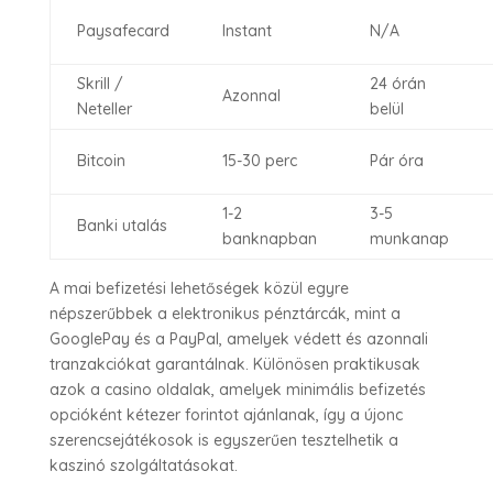
Paysafecard
Instant
N/A
Skrill /
24 órán
Azonnal
Neteller
belül
Bitcoin
15-30 perc
Pár óra
1-2
3-5
Banki utalás
banknapban
munkanap
A mai befizetési lehetőségek közül egyre
népszerűbbek a elektronikus pénztárcák, mint a
GooglePay és a PayPal, amelyek védett és azonnali
tranzakciókat garantálnak. Különösen praktikusak
azok a casino oldalak, amelyek minimális befizetés
opcióként kétezer forintot ajánlanak, így a újonc
szerencsejátékosok is egyszerűen tesztelhetik a
kaszinó szolgáltatásokat.