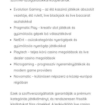
szoftver-szolgáltatókkal kooperálnak:
Evolution Gaming – az élő kaszinó játékok abszolút
vezetője, élő rulett, live blackjack és live baccarat
asztalokkal
Pragmatic Play – kreatív slot játékok és
gyümölcsös gépek bő választékával
NetEnt – csúcskategóriás nyerőgépek és
gyümölcsös nyerőgép játékokkal
Playtech – teljes körű casino megoldások és live
dealer casino megoldások
Microgaming – progresszív nyereményjátékok és
modern game providers
Novomatic – különösen népszerű a közép-európai
régióban
Ezek a szoftverszolgáltatók garantálják a prémium
kategóriás játékélményt, és rendszeresen frissítik
kínálatukat friss címekkel. A legkiválóbb live casino