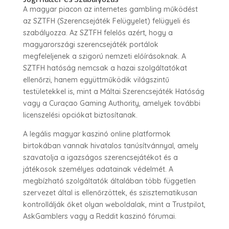
A magyar piacon az internetes gambling működést
az SZTFH (Szerencsejáték Felügyelet) felügyeli és
szabályozza. Az SZTFH felelős azért, hogy a
magyarországi szerencsejáték portálok
megfeleljenek a szigorú nemzeti előírásoknak. A
SZTFH hatóság nemcsak a hazai szolgáltatókat
ellenőrzi, hanem együttműködik világszintű
testületekkel is, mint a Máltai Szerencsejáték Hatóság
vagy a Curaçao Gaming Authority, amelyek további
licenszelési opciókat biztosítanak.
A legális magyar kaszinó online platformok
birtokában vannak hivatalos tanúsítvánnyal, amely
szavatolja a igazságos szerencsejátékot és a
játékosok személyes adatainak védelmét. A
megbízható szolgáltatók általában több független
szervezet által is ellenőrzöttek, és szisztematikusan
kontrollálják őket olyan weboldalak, mint a Trustpilot,
AskGamblers vagy a Reddit kaszinó fórumai.