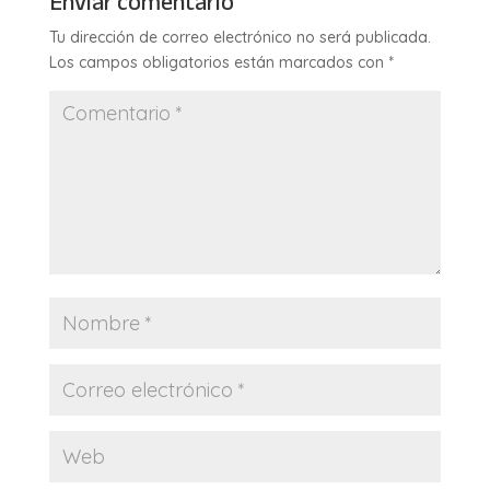
Enviar comentario
Tu dirección de correo electrónico no será publicada.
Los campos obligatorios están marcados con
*