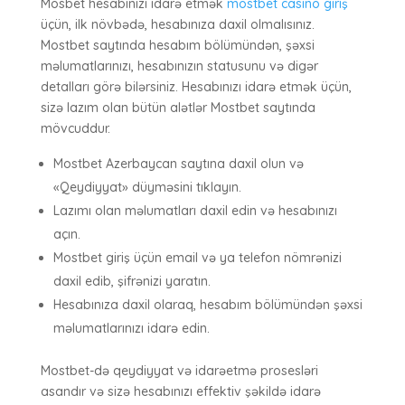
Mosbet hesabınızı idarə etmək
mostbet casino giriş
üçün, ilk növbədə, hesabınıza daxil olmalısınız.
Mostbet saytında hesabım bölümündən, şəxsi
məlumatlarınızı, hesabınızın statusunu və digər
detalları görə bilərsiniz. Hesabınızı idarə etmək üçün,
sizə lazım olan bütün alətlər Mostbet saytında
mövcuddur.
Mostbet Azerbaycan saytına daxil olun və
«Qeydiyyat» düyməsini tıklayın.
Lazımı olan məlumatları daxil edin və hesabınızı
açın.
Mostbet giriş üçün email və ya telefon nömrənizi
daxil edib, şifrənizi yaratın.
Hesabınıza daxil olaraq, hesabım bölümündən şəxsi
məlumatlarınızı idarə edin.
Mostbet-də qeydiyyat və idarəetmə prosesləri
asandır və sizə hesabınızı effektiv şəkildə idarə