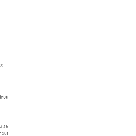
to
dnutí
du se
knout