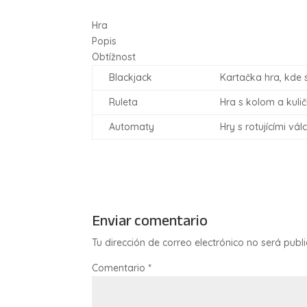
Hra
Popis
Obtížnost
Blackjack
Kartačka hra, kde s
Ruleta
Hra s kolom a kuli
Automaty
Hry s rotujícími vál
Enviar comentario
Tu dirección de correo electrónico no será publ
Comentario
*