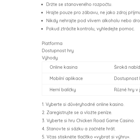
Držte se stanoveného rozpočtu.
Hrajte pouze pro zábavu, ne jako zdroj příjm
Nikdy nehrajte pod vlivem alkoholu nebo dro
Pokud ztrácíte kontrolu, vyhledejte pomoc.
Platforma
Dostupnost hry
Výhody
Online kasina
Široká nabí
Mobilní aplikace
Dostupnost 
Herní balíčky
Různé hry v
Vyberte si důvěryhodné online kasino.
Zaregistrujte se a vložte peníze.
Vyberte si hru Chicken Road Game Casino.
Stanovte si sázku a začněte hrát.
Včas stiskněte tlačítko «vybrat si výhru».