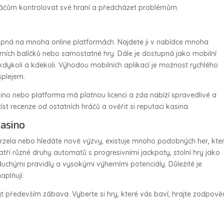
ráčům kontrolovat své hraní a předcházet problémům.
upná na mnoha online platformách. Najdete ji v nabídce mnoha
erních balíčků nebo samostatné hry. Dále je dostupná jako mobilní
kdykoli a kdekoli. Výhodou mobilních aplikací je možnost rychlého
splejem.
asino nebo platforma má platnou licenci a zda nabízí spravedlivé a
íst recenze od ostatních hráčů a ověřit si reputaci kasina.
Casino
zela nebo hledáte nové výzvy, existuje mnoho podobných her, kter
atří různé druhy automatů s progresivními jackpoty, stolní hry jako
duchými pravidly a vysokými výherními potenciály. Důležité je
aplňují.
t především zábava. Vyberte si hry, které vás baví, hrajte zodpov