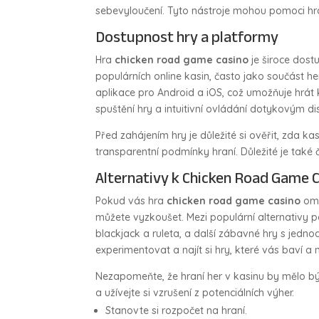
sebevyloučení. Tyto nástroje mohou pomoci h
Dostupnost hry a platformy
Hra
chicken road game casino
je široce dost
populárních online kasin, často jako součást h
aplikace pro Android a iOS, což umožňuje hrát 
spuštění hry a intuitivní ovládání dotykovým di
Před zahájením hry je důležité si ověřit, zda k
transparentní podmínky hraní. Důležité je také č
Alternativy k Chicken Road Game 
Pokud vás hra
chicken road game casino
omr
můžete vyzkoušet. Mezi populární alternativy p
blackjack a ruleta, a další zábavné hry s jedno
experimentovat a najít si hry, které vás baví a n
Nezapomeňte, že hraní her v kasinu by mělo bý
a užívejte si vzrušení z potenciálních výher.
Stanovte si rozpočet na hraní.