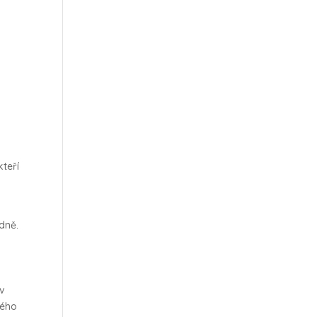
kteří
dně.
 v
vého