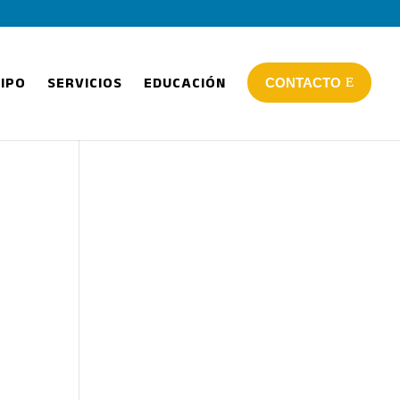
IPO
SERVICIOS
EDUCACIÓN
CONTACTO