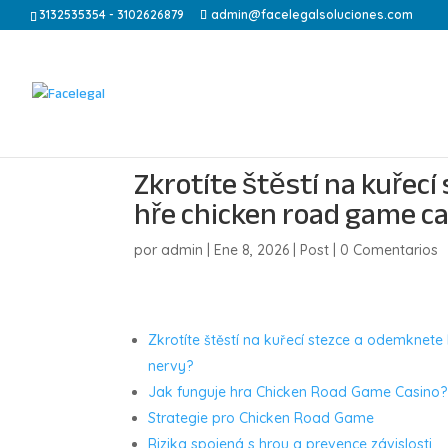
3132535354 - 3102626879
admin@facelegalsoluciones.com
Zkrotíte štěstí na kuřec
hře chicken road game ca
por
admin
|
Ene 8, 2026
|
Post
|
0 Comentarios
Zkrotíte štěstí na kuřecí stezce a odemknete 
nervy?
Jak funguje hra Chicken Road Game Casino?
Strategie pro Chicken Road Game
Rizika spojená s hrou a prevence závislosti