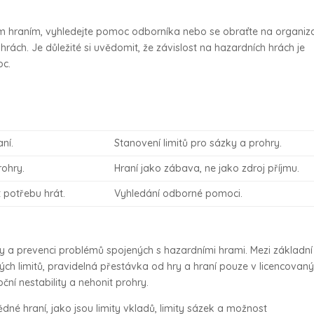
vým hraním, vyhledejte pomoc odborníka nebo se obraťte na organiz
rách. Je důležité si uvědomit, že závislost na hazardních hrách je
oc.
ní.
Stanovení limitů pro sázky a prohry.
rohry.
Hraní jako zábava, ne jako zdroj příjmu.
potřebu hrát.
Vyhledání odborné pomoci.
y a prevenci problémů spojených s hazardními hrami. Mezi základní 
ch limitů, pravidelná přestávka od hry a hraní pouze v licencovan
oční nestability a nehonit prohry.
dné hraní, jako jsou limity vkladů, limity sázek a možnost