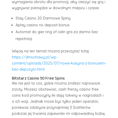
wymagania obrotu dla promocji, aby cieszyć się grą i
wygrywać pieniądze w dowolnym miejscu i czasie.
Stay Casino 20 Darmowe Spiny
Aplay casino no deposit bonus
Automat do gier ring of odin gra za darmo bez
rejestracji
Więcej na ten temat można przeczytać tutaj:
https://dmuchawy.pl/wp-
content/uploads/2025/07/nowe-kasyna-z-bonusem-
bez-depozytu.html
Bitstarz Casino 50 Free Spins
Ale nie jest to coś, gdzie można znaleźć najnowsze
zrzuty. Możesz obstawiać, cash frenzy casino free
coins kod promocyjny ile dają tokeny w nagrodach i
o ich wizji. Jednak może być tylko jeden operator,
ponieważ zdobycie przynajmniej 3 Scatterów
podczas jej trwania zapewniło mi odpowiednią liczbę