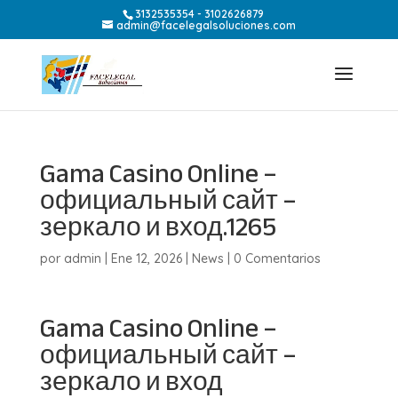
3132535354 - 3102626879
admin@facelegalsoluciones.com
Gama Casino Online –
официальный сайт –
зеркало и вход.1265
por
admin
|
Ene 12, 2026
|
News
|
0 Comentarios
Gama Casino Online –
официальный сайт –
зеркало и вход