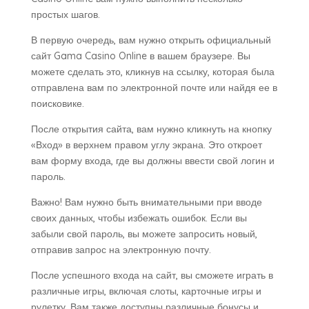
простых шагов.
В первую очередь, вам нужно открыть официальный
сайт Gama Casino Online в вашем браузере. Вы
можете сделать это, кликнув на ссылку, которая была
отправлена вам по электронной почте или найдя ее в
поисковике.
После открытия сайта, вам нужно кликнуть на кнопку
«Вход» в верхнем правом углу экрана. Это откроет
вам форму входа, где вы должны ввести свой логин и
пароль.
Важно! Вам нужно быть внимательными при вводе
своих данных, чтобы избежать ошибок. Если вы
забыли свой пароль, вы можете запросить новый,
отправив запрос на электронную почту.
После успешного входа на сайт, вы сможете играть в
различные игры, включая слоты, карточные игры и
рулетку. Вам также доступны различные бонусы и