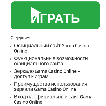
▶️
ИГРАТЬ
Содержимое
Официальный сайт Gama Casino
Online
Функциональные возможности
официального сайта
Зеркало Gama Casino Online –
доступ к играм
Преимущества использования
зеркала Gama Casino Online
Вход на официальный сайт Gama
Casino Online