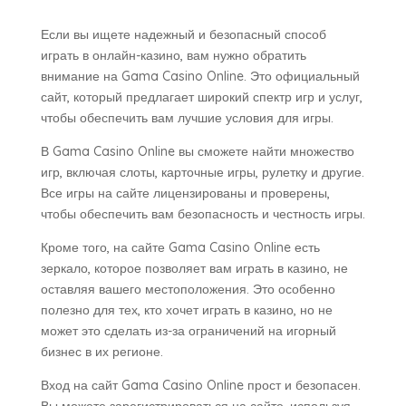
Если вы ищете надежный и безопасный способ
играть в онлайн-казино, вам нужно обратить
внимание на Gama Casino Online. Это официальный
сайт, который предлагает широкий спектр игр и услуг,
чтобы обеспечить вам лучшие условия для игры.
В Gama Casino Online вы сможете найти множество
игр, включая слоты, карточные игры, рулетку и другие.
Все игры на сайте лицензированы и проверены,
чтобы обеспечить вам безопасность и честность игры.
Кроме того, на сайте Gama Casino Online есть
зеркало, которое позволяет вам играть в казино, не
оставляя вашего местоположения. Это особенно
полезно для тех, кто хочет играть в казино, но не
может это сделать из-за ограничений на игорный
бизнес в их регионе.
Вход на сайт Gama Casino Online прост и безопасен.