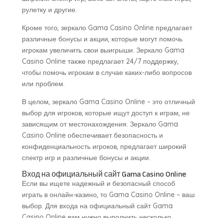
рулетку и другие.
Кроме того, зеркало Gama Casino Online предлагает
различные бонусы и акции, которые могут помочь
игрокам увеличить свои выигрыши. Зеркало Gama
Casino Online также предлагает 24/7 поддержку,
чтобы помочь игрокам в случае каких-либо вопросов
или проблем.
В целом, зеркало Gama Casino Online – это отличный
выбор для игроков, которые ищут доступ к играм, не
зависящим от местонахождения. Зеркало Gama
Casino Online обеспечивает безопасность и
конфиденциальность игроков, предлагает широкий
спектр игр и различные бонусы и акции.
Вход на официальный сайт Gama Casino Online
Если вы ищете надежный и безопасный способ
играть в онлайн-казино, то Gama Casino Online – ваш
выбор. Для входа на официальный сайт Gama
Casino Online вам нужно выполнить несколько