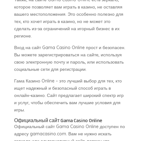
которое позволяет вам играть в казино, не оставляя
вашего местоположения. Это особенно полезно для
тех, кто хочет играть в казино, но не может это
сделать из-за ограничений на игорный бизнес в их
регионе.
Вход на сайт Gama Casino Online прост и безопасен.
Вы можете зарегистрироваться на сайте, используя
свою электронную почту и пароль, или использовать
социальные сети для регистрации.
Гама Казино Online – это лучший выбор для тех, кто
ищет надежный и безопасный способ играть в
онлайн-казино. Сайт предлагает широкий спектр игр
и услуг, чтобы обеспечить вам лучшие условия для
игры.
Официальный сайт Gama Casino Online
Официальный сайт Gama Casino Online доступен по
адресу gamacasino.com. Вам не нужно искать