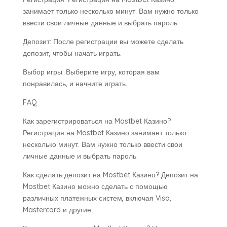
занимает только несколько минут. Вам нужно только
ввести свои личные данные и выбрать пароль.
Депозит: После регистрации вы можете сделать
депозит, чтобы начать играть.
Выбор игры: Выберите игру, которая вам
понравилась, и начните играть.
FAQ
Как зарегистрироваться на Mostbet Казино?
Регистрация на Mostbet Казино занимает только
несколько минут. Вам нужно только ввести свои
личные данные и выбрать пароль.
Как сделать депозит на Mostbet Казино? Депозит на
Mostbet Казино можно сделать с помощью
различных платежных систем, включая Visa,
Mastercard и другие.