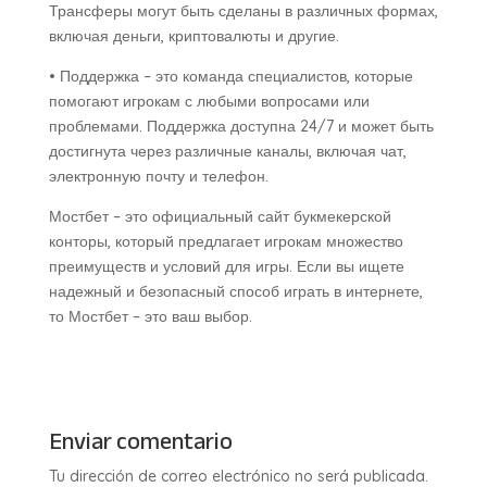
Трансферы могут быть сделаны в различных формах,
включая деньги, криптовалюты и другие.
• Поддержка – это команда специалистов, которые
помогают игрокам с любыми вопросами или
проблемами. Поддержка доступна 24/7 и может быть
достигнута через различные каналы, включая чат,
электронную почту и телефон.
Мостбет – это официальный сайт букмекерской
конторы, который предлагает игрокам множество
преимуществ и условий для игры. Если вы ищете
надежный и безопасный способ играть в интернете,
то Мостбет – это ваш выбор.
Enviar comentario
Tu dirección de correo electrónico no será publicada.