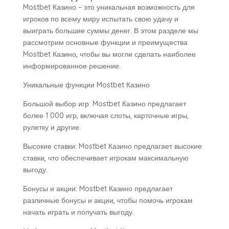
Mostbet Казино – это уникальная возможность для
игроков по всему миру испытать свою удачу и
выиграть большие суммы денег. В этом разделе мы
рассмотрим основные функции и преимущества
Mostbet Казино, чтобы вы могли сделать наиболее
информированное решение.
Уникальные функции Mostbet Казино
Большой выбор игр: Mostbet Казино предлагает
более 1 000 игр, включая слоты, карточные игры,
рулетку и другие.
Высокие ставки: Mostbet Казино предлагает высокие
ставки, что обеспечивает игрокам максимальную
выгоду.
Бонусы и акции: Mostbet Казино предлагает
различные бонусы и акции, чтобы помочь игрокам
начать играть и получать выгоду.