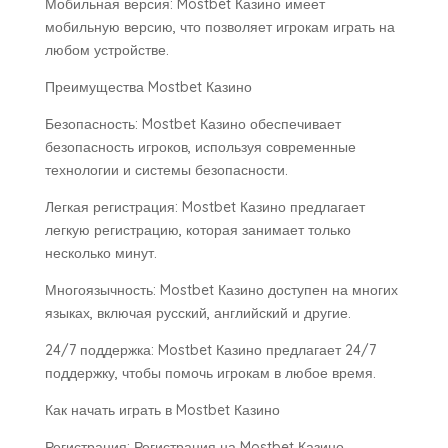
Мобильная версия: Mostbet Казино имеет
мобильную версию, что позволяет игрокам играть на
любом устройстве.
Преимущества Mostbet Казино
Безопасность: Mostbet Казино обеспечивает
безопасность игроков, используя современные
технологии и системы безопасности.
Легкая регистрация: Mostbet Казино предлагает
легкую регистрацию, которая занимает только
несколько минут.
Многоязычность: Mostbet Казино доступен на многих
языках, включая русский, английский и другие.
24/7 поддержка: Mostbet Казино предлагает 24/7
поддержку, чтобы помочь игрокам в любое время.
Как начать играть в Mostbet Казино
Регистрация: Регистрация на Mostbet Казино