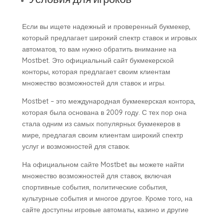
Если вы ищете надежный и проверенный букмекер,
который предлагает широкий спектр ставок и игровых
автоматов, то вам нужно обратить внимание на
Mostbet. Это официальный сайт букмекерской
конторы, которая предлагает своим клиентам
множество возможностей для ставок и игры.
Mostbet – это международная букмекерская контора,
которая была основана в 2009 году. С тех пор она
стала одним из самых популярных букмекеров в
мире, предлагая своим клиентам широкий спектр
услуг и возможностей для ставок.
На официальном сайте Mostbet вы можете найти
множество возможностей для ставок, включая
спортивные события, политические события,
культурные события и многое другое. Кроме того, на
сайте доступны игровые автоматы, казино и другие