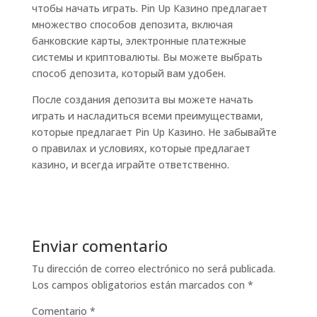
чтобы начать играть. Pin Up Казино предлагает
множество способов депозита, включая
банковские карты, электронные платежные
системы и криптовалюты. Вы можете выбрать
способ депозита, который вам удобен.
После создания депозита вы можете начать
играть и насладиться всеми преимуществами,
которые предлагает Pin Up Казино. Не забывайте
о правилах и условиях, которые предлагает
казино, и всегда играйте ответственно.
Enviar comentario
Tu dirección de correo electrónico no será publicada.
Los campos obligatorios están marcados con
*
Comentario
*