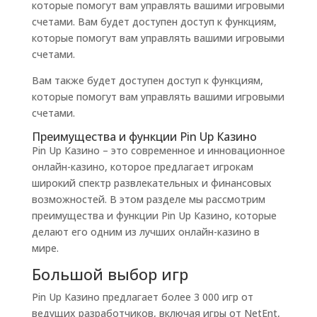
которые помогут вам управлять вашими игровыми
счетами. Вам будет доступен доступ к функциям,
которые помогут вам управлять вашими игровыми
счетами.
Вам также будет доступен доступ к функциям,
которые помогут вам управлять вашими игровыми
счетами.
Преимущества и функции Pin Up Казино
Pin Up Казино – это современное и инновационное
онлайн-казино, которое предлагает игрокам
широкий спектр развлекательных и финансовых
возможностей. В этом разделе мы рассмотрим
преимущества и функции Pin Up Казино, которые
делают его одним из лучших онлайн-казино в
мире.
Большой выбор игр
Pin Up Казино предлагает более 3 000 игр от
ведущих разработчиков, включая игры от NetEnt,