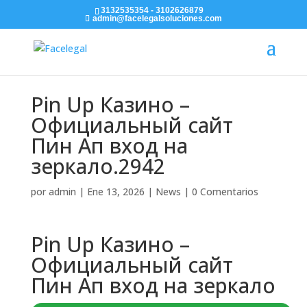
3132535354 - 3102626879
admin@facelegalsoluciones.com
Pin Up Казино –
Официальный сайт
Пин Ап вход на
зеркало.2942
por
admin
|
Ene 13, 2026
|
News
|
0 Comentarios
Pin Up Казино –
Официальный сайт
Пин Ап вход на зеркало