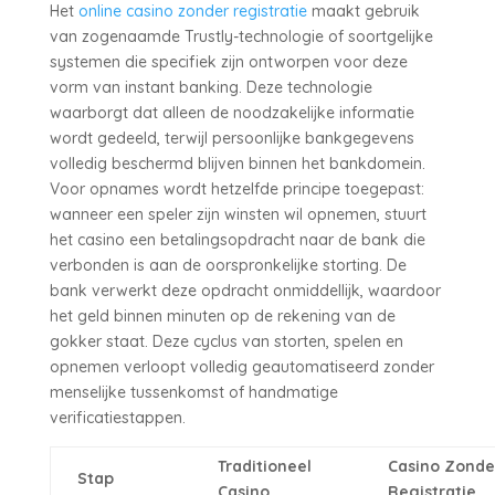
Het
online casino zonder registratie
maakt gebruik
van zogenaamde Trustly-technologie of soortgelijke
systemen die specifiek zijn ontworpen voor deze
vorm van instant banking. Deze technologie
waarborgt dat alleen de noodzakelijke informatie
wordt gedeeld, terwijl persoonlijke bankgegevens
volledig beschermd blijven binnen het bankdomein.
Voor opnames wordt hetzelfde principe toegepast:
wanneer een speler zijn winsten wil opnemen, stuurt
het casino een betalingsopdracht naar de bank die
verbonden is aan de oorspronkelijke storting. De
bank verwerkt deze opdracht onmiddellijk, waardoor
het geld binnen minuten op de rekening van de
gokker staat. Deze cyclus van storten, spelen en
opnemen verloopt volledig geautomatiseerd zonder
menselijke tussenkomst of handmatige
verificatiestappen.
Traditioneel
Casino Zonde
Stap
Casino
Registratie