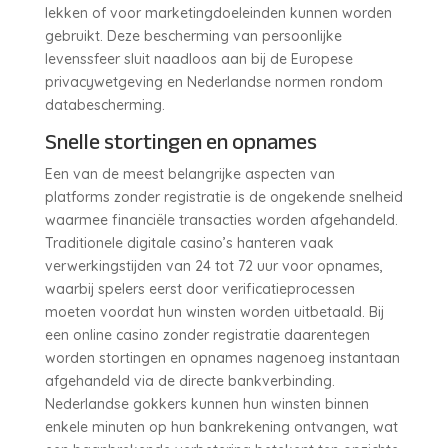
lekken of voor marketingdoeleinden kunnen worden
gebruikt. Deze bescherming van persoonlijke
levenssfeer sluit naadloos aan bij de Europese
privacywetgeving en Nederlandse normen rondom
databescherming.
Snelle stortingen en opnames
Een van de meest belangrijke aspecten van
platforms zonder registratie is de ongekende snelheid
waarmee financiële transacties worden afgehandeld.
Traditionele digitale casino’s hanteren vaak
verwerkingstijden van 24 tot 72 uur voor opnames,
waarbij spelers eerst door verificatieprocessen
moeten voordat hun winsten worden uitbetaald. Bij
een online casino zonder registratie daarentegen
worden stortingen en opnames nagenoeg instantaan
afgehandeld via de directe bankverbinding.
Nederlandse gokkers kunnen hun winsten binnen
enkele minuten op hun bankrekening ontvangen, wat