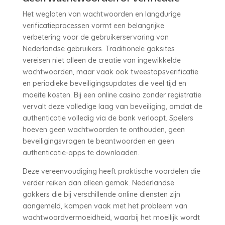
Het weglaten van wachtwoorden en langdurige
verificatieprocessen vormt een belangrijke
verbetering voor de gebruikerservaring van
Nederlandse gebruikers. Traditionele goksites
vereisen niet alleen de creatie van ingewikkelde
wachtwoorden, maar vaak ook tweestapsverificatie
en periodieke beveiligingsupdates die veel tijd en
moeite kosten. Bij een online casino zonder registratie
vervalt deze volledige laag van beveiliging, omdat de
authenticatie volledig via de bank verloopt. Spelers
hoeven geen wachtwoorden te onthouden, geen
beveiligingsvragen te beantwoorden en geen
authenticatie-apps te downloaden.
Deze vereenvoudiging heeft praktische voordelen die
verder reiken dan alleen gemak. Nederlandse
gokkers die bij verschillende online diensten zijn
aangemeld, kampen vaak met het probleem van
wachtwoordvermoeidheid, waarbij het moeilijk wordt