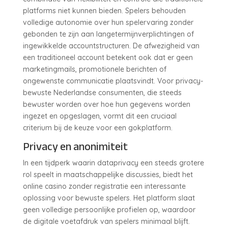
platforms niet kunnen bieden. Spelers behouden
volledige autonomie over hun spelervaring zonder
gebonden te zijn aan langetermijnverplichtingen of
ingewikkelde accountstructuren. De afwezigheid van
een traditioneel account betekent ook dat er geen
marketingmails, promotionele berichten of
ongewenste communicatie plaatsvindt. Voor privacy-
bewuste Nederlandse consumenten, die steeds
bewuster worden over hoe hun gegevens worden
ingezet en opgeslagen, vormt dit een cruciaal
criterium bij de keuze voor een gokplatform.
Privacy en anonimiteit
In een tijdperk waarin dataprivacy een steeds grotere
rol speelt in maatschappelijke discussies, biedt het
online casino zonder registratie een interessante
oplossing voor bewuste spelers. Het platform slaat
geen volledige persoonlijke profielen op, waardoor
de digitale voetafdruk van spelers minimaal blijft.