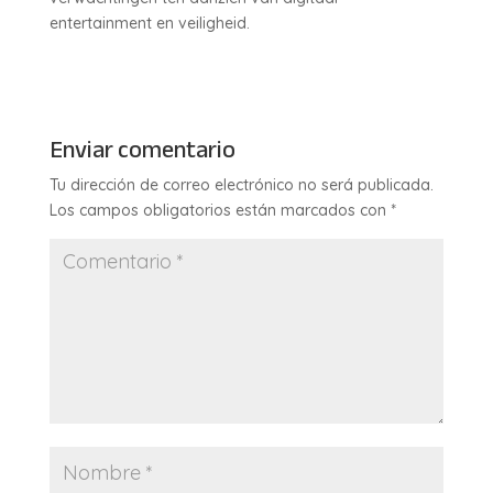
entertainment en veiligheid.
Enviar comentario
Tu dirección de correo electrónico no será publicada.
Los campos obligatorios están marcados con
*