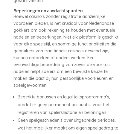
gokactiviteiten.
Beperkingen en aandachtspunten
Hoewel casino’s zonder registratie aanzienlijke
voordelen bieden, is het cruciaal voor Nederlandse
gokkers om ook rekening te houden met eventuele
nadelen en beperkingen. Niet elk platform is geschikt
voor elke speelstijl, en sommige functionaliteiten die
gebruikers van traditionele casino’s gewend zijn,
kunnen ontbreken of anders werken. Een
evenwichtige beoordeling van zowel de voor- als
nadelen helpt spelers om een bewuste keuze te
maken die past bij hun persoonlijke voorkeuren en
speelgewoonten.
Beperkte bonussen en loyaliteitsprogramma’s,
omdat er geen permanent account is voor het
registreren van spelershistorie en beloningen
Geen spelgeschiedenis over uitgebreide periodes,
wat het moeilijker maakt om eigen speelgedrag te