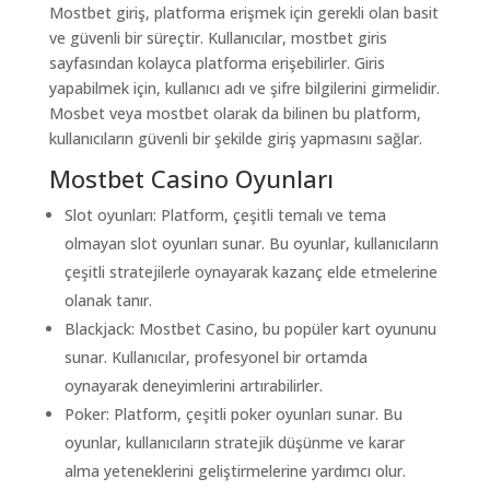
Mostbet giriş, platforma erişmek için gerekli olan basit
ve güvenli bir süreçtir. Kullanıcılar, mostbet giris
sayfasından kolayca platforma erişebilirler. Giris
yapabilmek için, kullanıcı adı ve şifre bilgilerini girmelidir.
Mosbet veya mostbet olarak da bilinen bu platform,
kullanıcıların güvenli bir şekilde giriş yapmasını sağlar.
Mostbet Casino Oyunları
Slot oyunları: Platform, çeşitli temalı ve tema
olmayan slot oyunları sunar. Bu oyunlar, kullanıcıların
çeşitli stratejilerle oynayarak kazanç elde etmelerine
olanak tanır.
Blackjack: Mostbet Casino, bu popüler kart oyununu
sunar. Kullanıcılar, profesyonel bir ortamda
oynayarak deneyimlerini artırabilirler.
Poker: Platform, çeşitli poker oyunları sunar. Bu
oyunlar, kullanıcıların stratejik düşünme ve karar
alma yeteneklerini geliştirmelerine yardımcı olur.