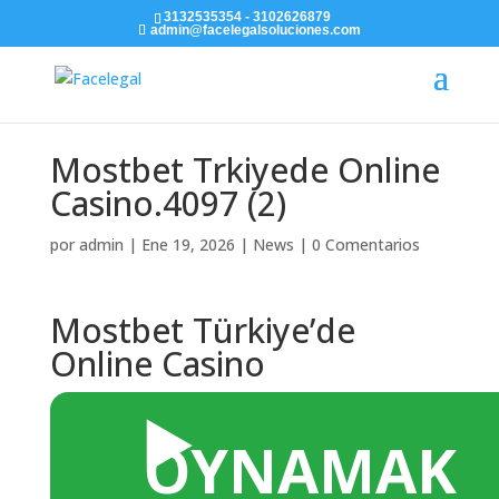
3132535354 - 3102626879
admin@facelegalsoluciones.com
Mostbet Trkiyede Online
Casino.4097 (2)
por
admin
|
Ene 19, 2026
|
News
|
0 Comentarios
Mostbet Türkiye’de
Online Casino
▶️
OYNAMAK