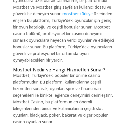
oyunculara özel olarak tasarlanmış bir platformdur.
Mostbet ve Mostbet giriş sayfaları kullanıcı dostu ve
güvenli bir deneyim sunar.
mostbet türkiye
üzerinden
erişilen bu platform, Türkiye’deki oyuncular için geniş
bir oyun kataloğu ve çeşitli bonuslar sunar. Mostbet
casino bölümü, profesyonel bir casino deneyimi
sunarak oyunculara heyecan verici oyunlar ve etkileyici
bonuslar sunar. Bu platform, Türkiye’deki oyuncuların
güvenli ve profesyonel bir ortamda oyun
oynayabilecekleri bir yerdir.
Mostbet Nedir ve Hangi Hizmetleri Sunar?
Mostbet, Türkiye’deki popüler bir online casino
platformudur. Bu platform, kullanıcılarına çeşitli
hizmetleri sunarak, oyunlar, spor ve finansman
seçenekleri ile birlikte, eğlence deneyimini derinleştirir.
Mostbet Casino, bu platformun en önemli
bileşenlerinden biridir ve kullanıcılarına çeşitli slot
oyunları, blackjack, poker, bakarat ve diğer popüler
casino oyunları sunar.