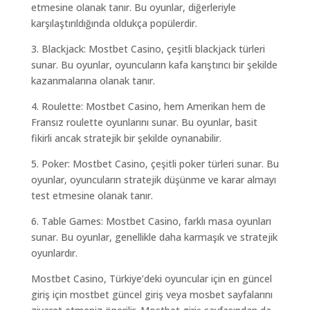
etmesine olanak tanır. Bu oyunlar, diğerleriyle
karşılaştırıldığında oldukça popülerdir.
3. Blackjack: Mostbet Casino, çeşitli blackjack türleri
sunar. Bu oyunlar, oyuncuların kafa karıştırıcı bir şekilde
kazanmalarına olanak tanır.
4. Roulette: Mostbet Casino, hem Amerikan hem de
Fransız roulette oyunlarını sunar. Bu oyunlar, basit
fikirli ancak stratejik bir şekilde oynanabilir.
5. Poker: Mostbet Casino, çeşitli poker türleri sunar. Bu
oyunlar, oyuncuların stratejik düşünme ve karar almayı
test etmesine olanak tanır.
6. Table Games: Mostbet Casino, farklı masa oyunları
sunar. Bu oyunlar, genellikle daha karmaşık ve stratejik
oyunlardır.
Mostbet Casino, Türkiye’deki oyuncular için en güncel
giriş için mostbet güncel giriş veya mosbet sayfalarını