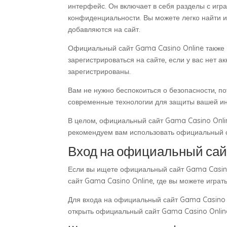
интерфейс. Он включает в себя разделы с игр
конфиденциальности. Вы можете легко найти иг
добавляются на сайт.
Официальный сайт Gama Casino Online также 
зарегистрироваться на сайте, если у вас нет акк
зарегистрированы.
Вам не нужно беспокоиться о безопасности, п
современные технологии для защиты вашей ин
В целом, официальный сайт Gama Casino Onlin
рекомендуем вам использовать официальный са
Вход на официальный сайт
Если вы ищете официальный сайт Gama Casino 
сайт Gama Casino Online, где вы можете играт
Для входа на официальный сайт Gama Casino 
открыть официальный сайт Gama Casino Online,