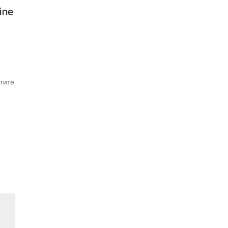
ine
тите