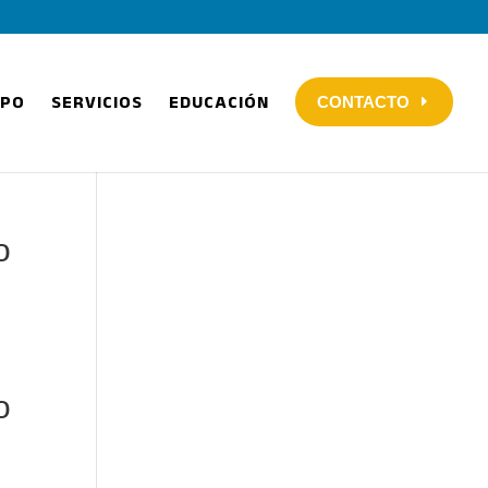
IPO
SERVICIOS
EDUCACIÓN
CONTACTO
о
о