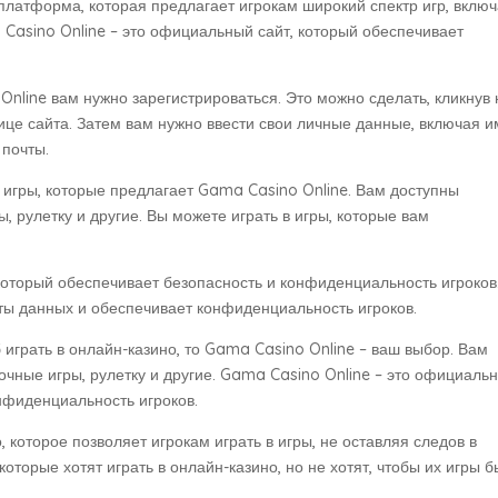
платформа, которая предлагает игрокам широкий спектр игр, вклю
a Casino Online – это официальный сайт, который обеспечивает
nline вам нужно зарегистрироваться. Это можно сделать, кликнув 
ице сайта. Затем вам нужно ввести свои личные данные, включая и
 почты.
в игры, которые предлагает Gama Casino Online. Вам доступны
, рулетку и другие. Вы можете играть в игры, которые вам
который обеспечивает безопасность и конфиденциальность игроков
ты данных и обеспечивает конфиденциальность игроков.
играть в онлайн-казино, то Gama Casino Online – ваш выбор. Вам
очные игры, рулетку и другие. Gama Casino Online – это официаль
онфиденциальность игроков.
 которое позволяет игрокам играть в игры, не оставляя следов в
которые хотят играть в онлайн-казино, но не хотят, чтобы их игры 