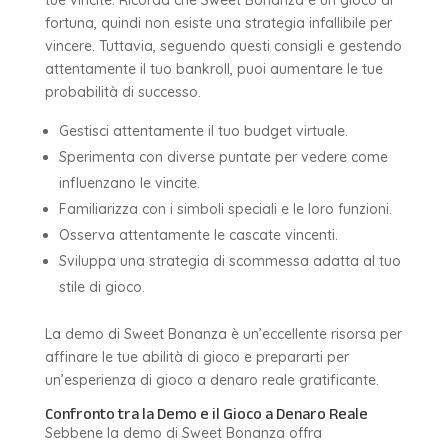
tue vincite. Ricorda che Sweet Bonanza è un gioco di
fortuna, quindi non esiste una strategia infallibile per
vincere. Tuttavia, seguendo questi consigli e gestendo
attentamente il tuo bankroll, puoi aumentare le tue
probabilità di successo.
Gestisci attentamente il tuo budget virtuale.
Sperimenta con diverse puntate per vedere come
influenzano le vincite.
Familiarizza con i simboli speciali e le loro funzioni.
Osserva attentamente le cascate vincenti.
Sviluppa una strategia di scommessa adatta al tuo
stile di gioco.
La demo di Sweet Bonanza è un’eccellente risorsa per
affinare le tue abilità di gioco e prepararti per
un’esperienza di gioco a denaro reale gratificante.
Confronto tra la Demo e il Gioco a Denaro Reale
Sebbene la demo di Sweet Bonanza offra