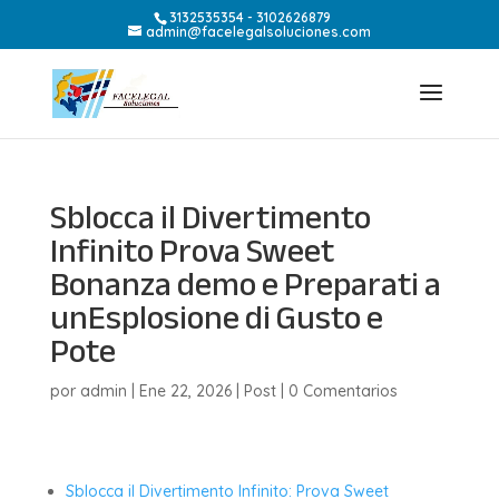
3132535354 - 3102626879
admin@facelegalsoluciones.com
Sblocca il Divertimento
Infinito Prova Sweet
Bonanza demo e Preparati a
unEsplosione di Gusto e
Pote
por
admin
|
Ene 22, 2026
|
Post
|
0 Comentarios
Sblocca il Divertimento Infinito: Prova Sweet