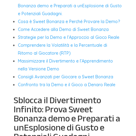
Bonanza demo e Preparati a unEsplosione di Gusto
e Potenziali Guadagni.
Cosa è Sweet Bonanza e Perché Provare la Demo?
Come Accedere alla Demo di Sweet Bonanza
Strategie per la Demo e l’Approccio al Gioco Reale
Comprendere la Volatilità e la Percentuale di
Ritorno al Giocatore (RTP)
Massimizzare il Divertimento e l’Apprendimento
nella Versione Demo
Consigli Avanzati per Giocare a Sweet Bonanza
Confronto tra la Demo e il Gioco a Denaro Reale
Sblocca il Divertimento
Infinito: Prova Sweet
Bonanza demo e Preparati a
unEsplosione di Gusto e