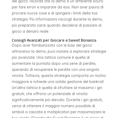
del gioco. Ricorda che la demo è un ambiente sicuro
per fare errori e imparare da essi. Non aver paura di
provare nuove cose e di spingere i limiti della tua
strategia. Più informazioni raccogli durante la demo,
più preparato sarai quando deciderai di passare al
gioco a denaro reale.
Consigli Avanzati per Giocare a Sweet Bonanza
Dopo aver familiarizzato con le basi del gioco
attraverso la demo, puoi iniziare a esplorare strategie
più avanzate. Una tattica comune è quella di
aumentare la puntata dopo una serie di perdite,
sperando di recuperare le perdite con una singola
vincita. Tuttavia, questa strategia comporta un rischio
maggiore e richiede una solida gestione del bankroll.
Un’altra tattica è quella di sfruttare al massimo i giri
gratuiti, che offrono un potenziale di vincita
significativamente più elevato. Durante i giri gratuiti,
cerca di ottenere il maggior numero possibile di
simboli a cascata e moltiplicatori per massimizzare le