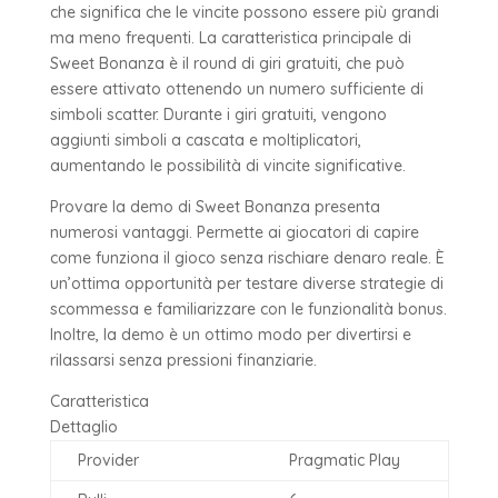
che significa che le vincite possono essere più grandi
ma meno frequenti. La caratteristica principale di
Sweet Bonanza è il round di giri gratuiti, che può
essere attivato ottenendo un numero sufficiente di
simboli scatter. Durante i giri gratuiti, vengono
aggiunti simboli a cascata e moltiplicatori,
aumentando le possibilità di vincite significative.
Provare la demo di Sweet Bonanza presenta
numerosi vantaggi. Permette ai giocatori di capire
come funziona il gioco senza rischiare denaro reale. È
un’ottima opportunità per testare diverse strategie di
scommessa e familiarizzare con le funzionalità bonus.
Inoltre, la demo è un ottimo modo per divertirsi e
rilassarsi senza pressioni finanziarie.
Caratteristica
Dettaglio
Provider
Pragmatic Play