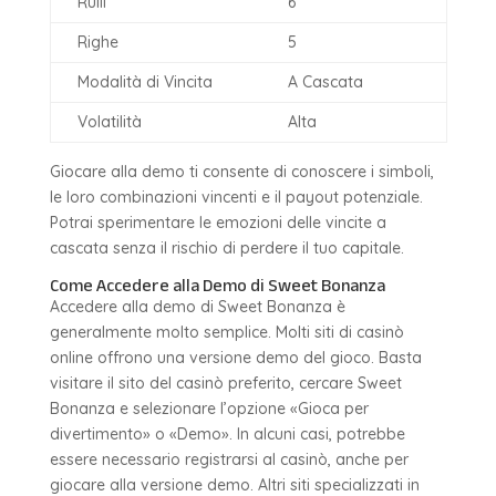
Rulli
6
Righe
5
Modalità di Vincita
A Cascata
Volatilità
Alta
Giocare alla demo ti consente di conoscere i simboli,
le loro combinazioni vincenti e il payout potenziale.
Potrai sperimentare le emozioni delle vincite a
cascata senza il rischio di perdere il tuo capitale.
Come Accedere alla Demo di Sweet Bonanza
Accedere alla demo di Sweet Bonanza è
generalmente molto semplice. Molti siti di casinò
online offrono una versione demo del gioco. Basta
visitare il sito del casinò preferito, cercare Sweet
Bonanza e selezionare l’opzione «Gioca per
divertimento» o «Demo». In alcuni casi, potrebbe
essere necessario registrarsi al casinò, anche per
giocare alla versione demo. Altri siti specializzati in