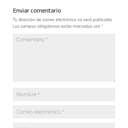
Enviar comentario
Tu dirección de correo electrónico no será publicada.
Los campos obligatorios están marcados con
*