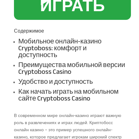
ИГРАТЬ
Содержимое
Мобильное онлайн-казино
Cryptoboss: комфорт и
доступность
Преимущества мобильной версии
Cryptoboss Casino
Удобство и доступность
Как начать играть на мобильном
сайте Cryptoboss Casino
В современном мире онлайн-казино играют важную
роль в развлечениях и играх людей. Криптобосс
онлайн казино – это пример успешного онлайн-
казино, которое предлагает игрокам широкий спектр