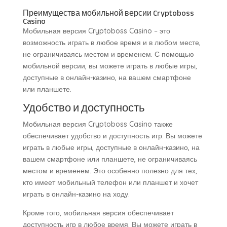
Преимущества мобильной версии Cryptoboss
Casino
Мобильная версия Cryptoboss Casino – это
возможность играть в любое время и в любом месте,
не ограничиваясь местом и временем. С помощью
мобильной версии, вы можете играть в любые игры,
доступные в онлайн-казино, на вашем смартфоне
или планшете.
Удобство и доступность
Мобильная версия Cryptoboss Casino также
обеспечивает удобство и доступность игр. Вы можете
играть в любые игры, доступные в онлайн-казино, на
вашем смартфоне или планшете, не ограничиваясь
местом и временем. Это особенно полезно для тех,
кто имеет мобильный телефон или планшет и хочет
играть в онлайн-казино на ходу.
Кроме того, мобильная версия обеспечивает
доступность игр в любое время. Вы можете играть в