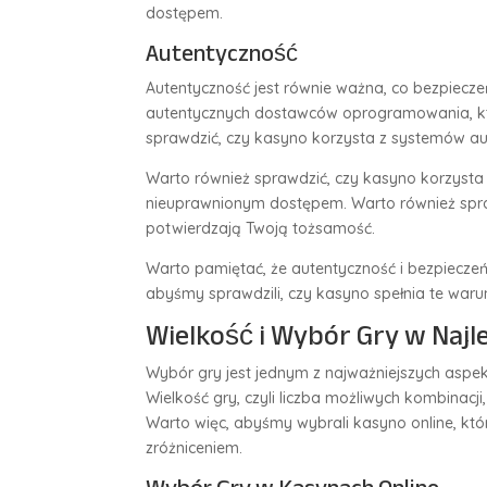
dostępem.
Autentyczność
Autentyczność jest równie ważna, co bezpiecze
autentycznych dostawców oprogramowania, kt
sprawdzić, czy kasyno korzysta z systemów au
Warto również sprawdzić, czy kasyno korzysta 
nieuprawnionym dostępem. Warto również spra
potwierdzają Twoją tożsamość.
Warto pamiętać, że autentyczność i bezpiecze
abyśmy sprawdzili, czy kasyno spełnia te warun
Wielkość i Wybór Gry w Najl
Wybór gry jest jednym z najważniejszych aspe
Wielkość gry, czyli liczba możliwych kombinacj
Warto więc, abyśmy wybrali kasyno online, któr
zróżniceniem.