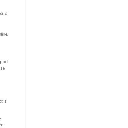
i, a
line,
 pod
sze
ta z
o
ym