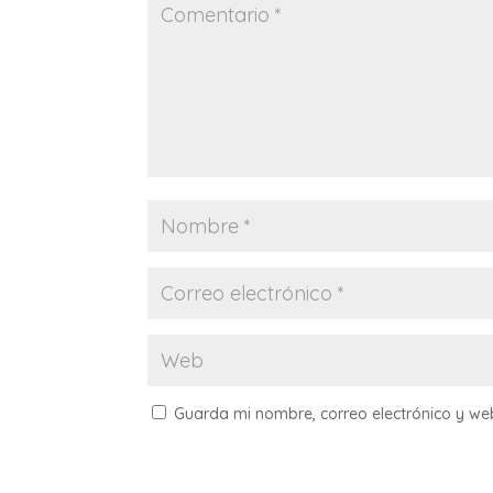
Guarda mi nombre, correo electrónico y w