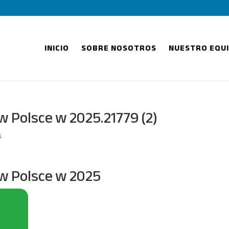
INICIO
SOBRE NOSOTROS
NUESTRO EQU
w Polsce w 2025.21779 (2)
s
 w Polsce w 2025