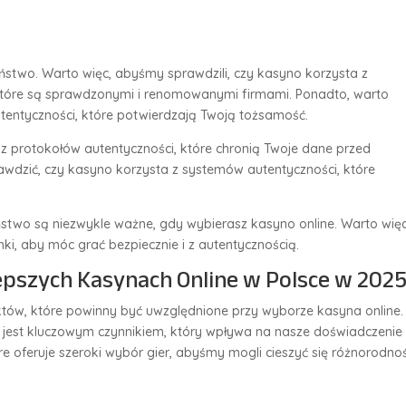
ństwo. Warto więc, abyśmy sprawdzili, czy kasyno korzysta z
óre są sprawdzonymi i renomowanymi firmami. Ponadto, warto
tentyczności, które potwierdzają Twoją tożsamość.
z protokołów autentyczności, które chronią Twoje dane przed
wdzić, czy kasyno korzysta z systemów autentyczności, które
ństwo są niezwykle ważne, gdy wybierasz kasyno online. Warto więc
ki, aby móc grać bezpiecznie i z autentycznością.
epszych Kasynach Online w Polsce w 202
któw, które powinny być uwzględnione przy wyborze kasyna online.
i, jest kluczowym czynnikiem, który wpływa na nasze doświadczenie 
e oferuje szeroki wybór gier, abyśmy mogli cieszyć się różnorodnoś