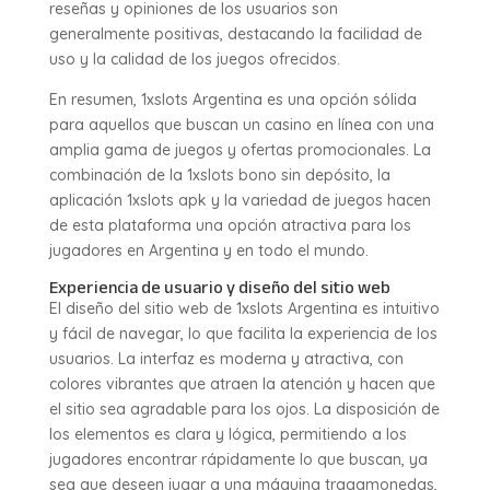
reseñas y opiniones de los usuarios son
generalmente positivas, destacando la facilidad de
uso y la calidad de los juegos ofrecidos.
En resumen, 1xslots Argentina es una opción sólida
para aquellos que buscan un casino en línea con una
amplia gama de juegos y ofertas promocionales. La
combinación de la 1xslots bono sin depósito, la
aplicación 1xslots apk y la variedad de juegos hacen
de esta plataforma una opción atractiva para los
jugadores en Argentina y en todo el mundo.
Experiencia de usuario y diseño del sitio web
El diseño del sitio web de 1xslots Argentina es intuitivo
y fácil de navegar, lo que facilita la experiencia de los
usuarios. La interfaz es moderna y atractiva, con
colores vibrantes que atraen la atención y hacen que
el sitio sea agradable para los ojos. La disposición de
los elementos es clara y lógica, permitiendo a los
jugadores encontrar rápidamente lo que buscan, ya
sea que deseen jugar a una máquina tragamonedas,