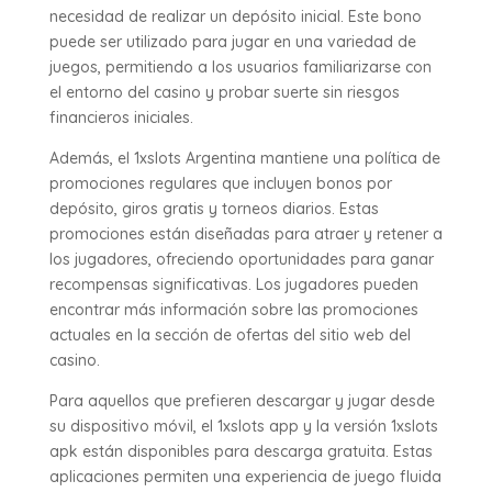
necesidad de realizar un depósito inicial. Este bono
puede ser utilizado para jugar en una variedad de
juegos, permitiendo a los usuarios familiarizarse con
el entorno del casino y probar suerte sin riesgos
financieros iniciales.
Además, el 1xslots Argentina mantiene una política de
promociones regulares que incluyen bonos por
depósito, giros gratis y torneos diarios. Estas
promociones están diseñadas para atraer y retener a
los jugadores, ofreciendo oportunidades para ganar
recompensas significativas. Los jugadores pueden
encontrar más información sobre las promociones
actuales en la sección de ofertas del sitio web del
casino.
Para aquellos que prefieren descargar y jugar desde
su dispositivo móvil, el 1xslots app y la versión 1xslots
apk están disponibles para descarga gratuita. Estas
aplicaciones permiten una experiencia de juego fluida