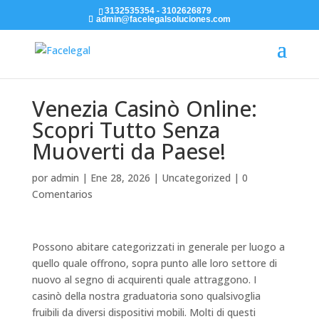
3132535354 - 3102626879
admin@facelegalsoluciones.com
Venezia Casinò Online:
Scopri Tutto Senza
Muoverti da Paese!
por
admin
|
Ene 28, 2026
|
Uncategorized
|
0
Comentarios
Possono abitare categorizzati in generale per luogo a
quello quale offrono, sopra punto alle loro settore di
nuovo al segno di acquirenti quale attraggono. I
casinò della nostra graduatoria sono qualsivoglia
fruibili da diversi dispositivi mobili. Molti di questi