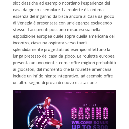
slot classiche ad esempio ricordano l’esperienza del
casa da gioco esemplare. La roulette è la intima
essenza del inganno da bisca ancora al Casa da gioco
di Venezia è presentata con un’eleganza escludendo
stesso. I acquirenti possono misurarsi sia nella
esposizione europea quale sopra quella americana del
incontro, ciascuna ospitata verso tavoli
splendidamente progettati ad esempio riflettono la
lunga pretesto del casa da gioco. La roulette europea
presenta un uno niente, come offre migliori probabilità
ai giocatori, dal momento che la roulette americana
include un infido niente integrativo, ad esempio offre
un altro segno di prova di nuovo eccitazione.