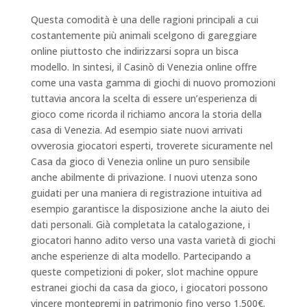
Questa comodità è una delle ragioni principali a cui
costantemente più animali scelgono di gareggiare
online piuttosto che indirizzarsi sopra un bisca
modello. In sintesi, il Casinò di Venezia online offre
come una vasta gamma di giochi di nuovo promozioni
tuttavia ancora la scelta di essere un’esperienza di
gioco come ricorda il richiamo ancora la storia della
casa di Venezia. Ad esempio siate nuovi arrivati
ovverosia giocatori esperti, troverete sicuramente nel
Casa da gioco di Venezia online un puro sensibile
anche abilmente di privazione. I nuovi utenza sono
guidati per una maniera di registrazione intuitiva ad
esempio garantisce la disposizione anche la aiuto dei
dati personali. Già completata la catalogazione, i
giocatori hanno adito verso una vasta varietà di giochi
anche esperienze di alta modello. Partecipando a
queste competizioni di poker, slot machine oppure
estranei giochi da casa da gioco, i giocatori possono
vincere montepremi in patrimonio fino verso 1.500€.