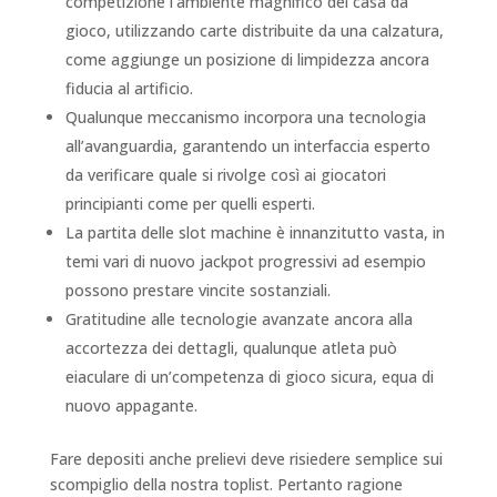
competizione l’ambiente magnifico del casa da
gioco, utilizzando carte distribuite da una calzatura,
come aggiunge un posizione di limpidezza ancora
fiducia al artificio.
Qualunque meccanismo incorpora una tecnologia
all’avanguardia, garantendo un interfaccia esperto
da verificare quale si rivolge così ai giocatori
principianti come per quelli esperti.
La partita delle slot machine è innanzitutto vasta, in
temi vari di nuovo jackpot progressivi ad esempio
possono prestare vincite sostanziali.
Gratitudine alle tecnologie avanzate ancora alla
accortezza dei dettagli, qualunque atleta può
eiaculare di un’competenza di gioco sicura, equa di
nuovo appagante.
Fare depositi anche prelievi deve risiedere semplice sui
scompiglio della nostra toplist. Pertanto ragione