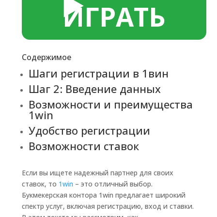
▶️
ИГРАТЬ
Содержимое
Шаги регистрации в 1вин
Шаг 2: Введение данных
Возможности и преимущества
1win
Удобство регистрации
Возможности ставок
Если вы ищете надежный партнер для своих
ставок, то
1win
– это отличный выбор.
Букмекерская контора 1win предлагает широкий
спектр услуг, включая регистрацию, вход и ставки.