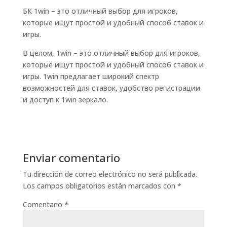
БК 1win – это отличный выбор для игроков,
которые ищут простой и удобный способ ставок и
игры.
В целом, 1win – это отличный выбор для игроков,
которые ищут простой и удобный способ ставок и
игры. 1win предлагает широкий спектр
возможностей для ставок, удобство регистрации
и доступ к 1win зеркало.
Enviar comentario
Tu dirección de correo electrónico no será publicada.
Los campos obligatorios están marcados con
*
Comentario
*