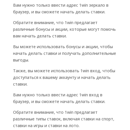
Вам нужно только ввести адрес 1win зеркало в
браузер, и вы сможете начать делать ставки.
Обратите внимание, что 1win предлагает
различные бонусы и акции, которые могут помочь
вам начать делать ставки.
Вы можете использовать бонусы и акции, чтобы
начать делать ставки и получать дополнительные
выгоды.
Также, вы можете использовать 1win вход, чтобы
доступаться к вашему аккаунту и начать делать
ставки.
Вам нужно только ввести адрес 1win вход в
браузер, и вы сможете начать делать ставки.
Обратите внимание, что 1win предлагает
различные типы ставок, включая ставки на спорт,
ставки на игры и ставки на лото.