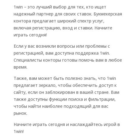
1win – это лучший выбор для тех, кто ищет
надежный партнер для своих ставок. Букмекерская
контора предлагает широкий спектр услуг,
включая регистрацию, вход и ставки. Начните
играть сегодня!
Если у вас возникли вопросы или проблемы с
регистрацией, вам доступна поддержка 1win.
Специалисты конторы готовы помочь вам в любое
время.
Также, вам может быть полезно знать, что 1win
предлагает зеркало, чтобы обеспечить доступ к
сайту, если он заблокирован в вашей стране. Вам
также доступны функции поиска и фильтрации,
чтобы найти наиболее подходящий для вас
рынок.
Начните играть сегодня и наслаждайтесь игрой в
1win!