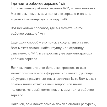
Где найти рабочее зеркало 1win
Если вы ищете рабочее зеркало 1win, то вам повезло!
Мы готовы помочь вам найти это зеркало и начать
играть в букмекерскую контору 1win.
Вот несколько способов, где вы можете найти
рабочее зеркало 1win:
Еще один способ – это поиск в социальных сетях.
Вам может помочь найти группу или страницу,
связанную с 1win, и запросить у ее администратора
рабочее зеркало.
Если вы ищете что-то более конкретное, то вам
может помочь поиск в форумах или чатах, где люди
обсуждают различные темы, включая 1win. Вам может
помочь найти ответ на ваш вопрос или найти
человека, который может помочь вам найти рабочее
зеркало.
Наконец, вам может помочь поиск в онлайн-ресурсах,