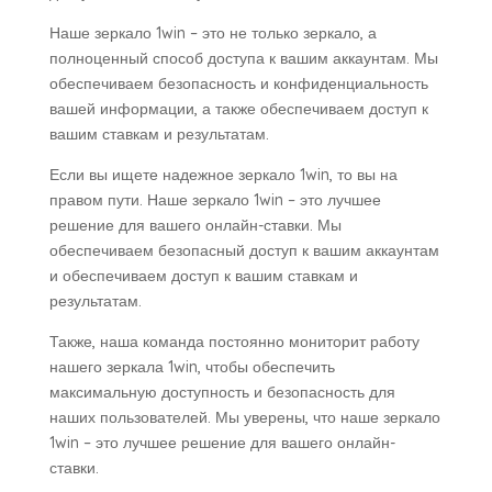
Наше зеркало 1win – это не только зеркало, а
полноценный способ доступа к вашим аккаунтам. Мы
обеспечиваем безопасность и конфиденциальность
вашей информации, а также обеспечиваем доступ к
вашим ставкам и результатам.
Если вы ищете надежное зеркало 1win, то вы на
правом пути. Наше зеркало 1win – это лучшее
решение для вашего онлайн-ставки. Мы
обеспечиваем безопасный доступ к вашим аккаунтам
и обеспечиваем доступ к вашим ставкам и
результатам.
Также, наша команда постоянно мониторит работу
нашего зеркала 1win, чтобы обеспечить
максимальную доступность и безопасность для
наших пользователей. Мы уверены, что наше зеркало
1win – это лучшее решение для вашего онлайн-
ставки.