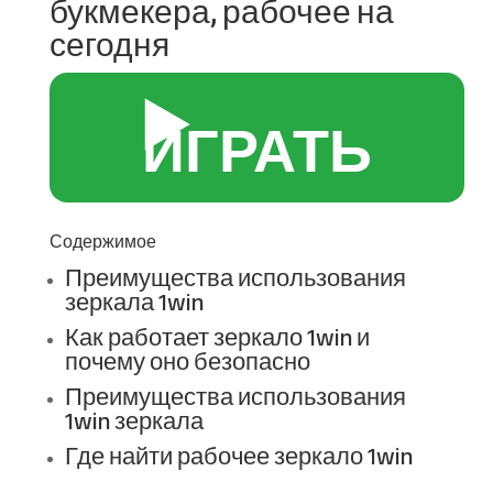
букмекера, рабочее на
сегодня
▶️
ИГРАТЬ
Содержимое
Преимущества использования
зеркала 1win
Как работает зеркало 1win и
почему оно безопасно
Преимущества использования
1win зеркала
Где найти рабочее зеркало 1win