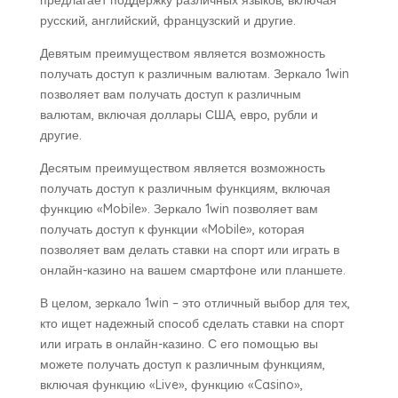
предлагает поддержку различных языков, включая
русский, английский, французский и другие.
Девятым преимуществом является возможность
получать доступ к различным валютам. Зеркало 1win
позволяет вам получать доступ к различным
валютам, включая доллары США, евро, рубли и
другие.
Десятым преимуществом является возможность
получать доступ к различным функциям, включая
функцию «Mobile». Зеркало 1win позволяет вам
получать доступ к функции «Mobile», которая
позволяет вам делать ставки на спорт или играть в
онлайн-казино на вашем смартфоне или планшете.
В целом, зеркало 1win – это отличный выбор для тех,
кто ищет надежный способ сделать ставки на спорт
или играть в онлайн-казино. С его помощью вы
можете получать доступ к различным функциям,
включая функцию «Live», функцию «Casino»,