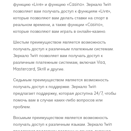
функцию «Live» и функцию «Casino». Зеркало 1win
позволяет вам получать доступ к функциям «Live»,
которые позволяют вам делать ставки на спорт в
реальном времени, а также функции «Casino»,
которые позволяют вам играть в онлайн-казино.
Шестым преимуществом является возможность
получать доступ к различным платежным системам.
Зеркало 1win позволяет вам получать доступ к
различным платежным системам, включая Visa,
Mastercard, Skrill и другие.
Седьмым преимуществом является возможность
получать доступ к поддержке. Зеркало 1win
предлагает поддержку, которая доступна 24/7, чтобы
помочь вам в случае каких-либо вопросов или
проблем.
Восьмым преимуществом является возможность
получать доступ к различным языкам. Зеркало 1win