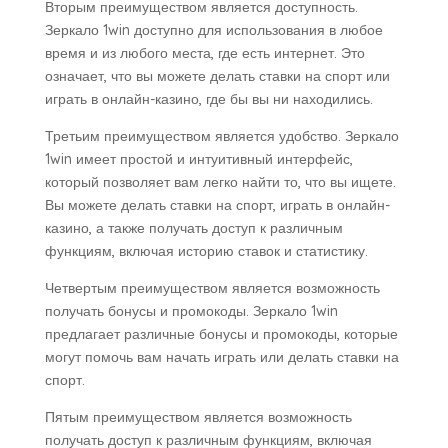
Вторым преимуществом является доступность.
Зеркало 1win доступно для использования в любое
время и из любого места, где есть интернет. Это
означает, что вы можете делать ставки на спорт или
играть в онлайн-казино, где бы вы ни находились.
Третьим преимуществом является удобство. Зеркало
1win имеет простой и интуитивный интерфейс,
который позволяет вам легко найти то, что вы ищете.
Вы можете делать ставки на спорт, играть в онлайн-
казино, а также получать доступ к различным
функциям, включая историю ставок и статистику.
Четвертым преимуществом является возможность
получать бонусы и промокоды. Зеркало 1win
предлагает различные бонусы и промокоды, которые
могут помочь вам начать играть или делать ставки на
спорт.
Пятым преимуществом является возможность
получать доступ к различным функциям, включая