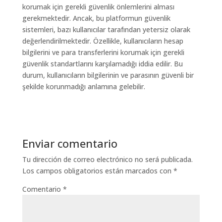
korumak için gerekli güvenlik önlemlerini alması
gerekmektedir. Ancak, bu platformun güvenlik
sistemleri, bazı kullanıcılar tarafından yetersiz olarak
değerlendirilmektedir. Özellikle, kullanıcıların hesap
bilgilerini ve para transferlerini korumak için gerekli
güvenlik standartlarını karşılamadığı iddia edilir. Bu
durum, kullanıcıların bilgilerinin ve parasının güvenli bir
şekilde korunmadığı anlamına gelebilir.
Enviar comentario
Tu dirección de correo electrónico no será publicada.
Los campos obligatorios están marcados con
*
Comentario
*