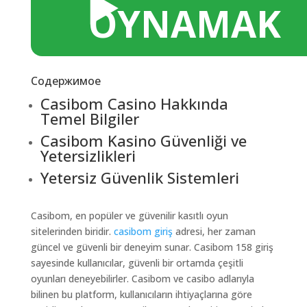
▶️
OYNAMAK
Содержимое
Casibom Casino Hakkında
Temel Bilgiler
Casibom Kasino Güvenliği ve
Yetersizlikleri
Yetersiz Güvenlik Sistemleri
Casibom, en popüler ve güvenilir kasıtlı oyun
sitelerinden biridir.
casibom giriş
adresi, her zaman
güncel ve güvenli bir deneyim sunar. Casibom 158 giriş
sayesinde kullanıcılar, güvenli bir ortamda çeşitli
oyunları deneyebilirler. Casibom ve casibo adlarıyla
bilinen bu platform, kullanıcıların ihtiyaçlarına göre