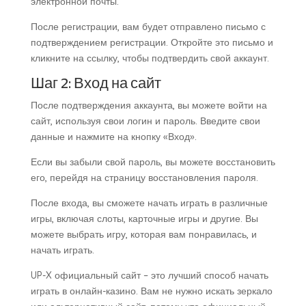
электронной почты.
После регистрации, вам будет отправлено письмо с
подтверждением регистрации. Откройте это письмо и
кликните на ссылку, чтобы подтвердить свой аккаунт.
Шаг 2: Вход на сайт
После подтверждения аккаунта, вы можете войти на
сайт, используя свои логин и пароль. Введите свои
данные и нажмите на кнопку «Вход».
Если вы забыли свой пароль, вы можете восстановить
его, перейдя на страницу восстановления пароля.
После входа, вы сможете начать играть в различные
игры, включая слоты, карточные игры и другие. Вы
можете выбрать игру, которая вам понравилась, и
начать играть.
UP-X официальный сайт – это лучший способ начать
играть в онлайн-казино. Вам не нужно искать зеркало