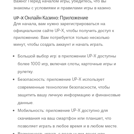
Важно! Перед началом игры, убедитесь, что вы
знакомы с условиями и правилами игры в казино.
UP-X Онлайн Казино: Приложение
Для начала, вам нужно зарегистрироваться на
официальном сайте UP-X, чтобы получить доступ к
приложению. Вам потребуется только несколько
минут, чтобы создать аккаунт и начать играть.
Большой выбор игр: в приложении UP-X доступны
более 1000 игр, включая слоты, карточные игры и
рулетку.
Безопасность: приложение UP-X использует
современные технологии безопасности, чтобы
защитить вашу личную информацию и финансовые
данные.
Мобильность: приложение UP-X доступно для
скачивания на ваш смартфон или планшет, что
позволяет играть в любое время и в любом месте.
Возможность играть с реальными денег или