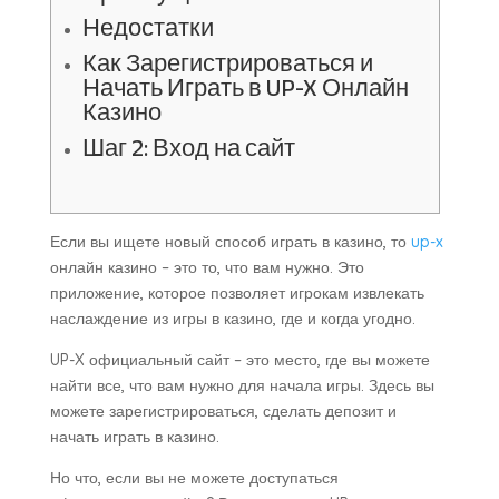
Недостатки
Как Зарегистрироваться и
Начать Играть в UP-X Онлайн
Казино
Шаг 2: Вход на сайт
Если вы ищете новый способ играть в казино, то
up-x
онлайн казино – это то, что вам нужно. Это
приложение, которое позволяет игрокам извлекать
наслаждение из игры в казино, где и когда угодно.
UP-X официальный сайт – это место, где вы можете
найти все, что вам нужно для начала игры. Здесь вы
можете зарегистрироваться, сделать депозит и
начать играть в казино.
Но что, если вы не можете доступаться