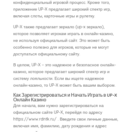
конфиденциальный игровой процесс. Кроме того,
приложение UP-X предлагает широкий спектр игр,
включая слоты, карточные игры и рулетку.
UP-X также предлагает зеркало (up-x зеркало),
которое позволяет игрокам играть в онлайн-казино,
не используя официальный сайт. Это может быть
особенно полезно для игроков, которые не могут
доступаться официальному сайту.
В целом, UP-X – это надежное и безопасное онлайн-
казино, которое предлагает широкий спектр игр и
систему лояльности. Если вы ищете надежное
онлайн-казино, то UP-X может быть вашим выбором.
Как Зарегистрироваться и Начать Играть в UP-X
Онлайн Казино
Для начала, вам нужно зарегистрироваться на
официальном сайте UP-X, перейдя по адресу
https://www.rdntk.ru/ . Введите свои личные данные,
включая имя, фамилию, дату рождения и адрес