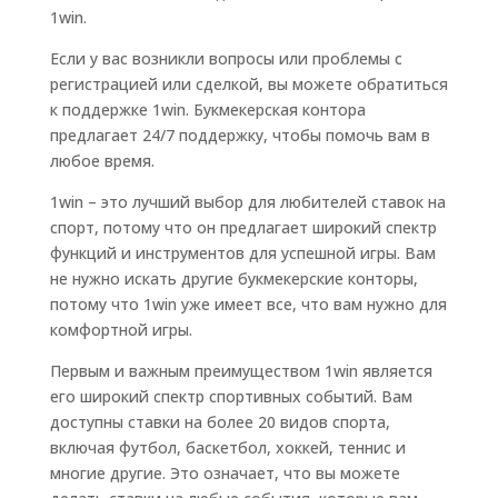
1win.
Если у вас возникли вопросы или проблемы с
регистрацией или сделкой, вы можете обратиться
к поддержке 1win. Букмекерская контора
предлагает 24/7 поддержку, чтобы помочь вам в
любое время.
1win – это лучший выбор для любителей ставок на
спорт, потому что он предлагает широкий спектр
функций и инструментов для успешной игры. Вам
не нужно искать другие букмекерские конторы,
потому что 1win уже имеет все, что вам нужно для
комфортной игры.
Первым и важным преимуществом 1win является
его широкий спектр спортивных событий. Вам
доступны ставки на более 20 видов спорта,
включая футбол, баскетбол, хоккей, теннис и
многие другие. Это означает, что вы можете