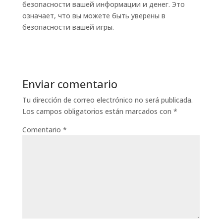
безопасности вашей информации и денег. Это
означает, что вы можете быть уверены в
безопасности вашей игры.
Enviar comentario
Tu dirección de correo electrónico no será publicada.
Los campos obligatorios están marcados con
*
Comentario
*