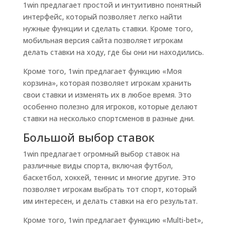
1win предлагает простой и интуитивно понятный
интерфейс, который позволяет легко найти
нужные функции и сделать ставки. Кроме того,
мобильная версия сайта позволяет игрокам
делать ставки на ходу, где бы они ни находились.
Кроме того, 1win предлагает функцию «Моя
корзина», которая позволяет игрокам хранить
свои ставки и изменять их в любое время. Это
особенно полезно для игроков, которые делают
ставки на несколько спортсменов в разные дни.
Большой выбор ставок
1win предлагает огромный выбор ставок на
различные виды спорта, включая футбол,
баскетбол, хоккей, теннис и многие другие. Это
позволяет игрокам выбрать тот спорт, который
им интересен, и делать ставки на его результат.
Кроме того, 1win предлагает функцию «Мulti-bet»,