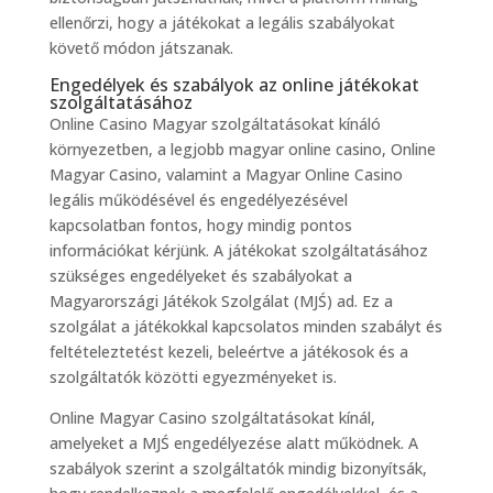
ellenőrzi, hogy a játékokat a legális szabályokat
követő módon játszanak.
Engedélyek és szabályok az online játékokat
szolgáltatásához
Online Casino Magyar szolgáltatásokat kínáló
környezetben, a legjobb magyar online casino, Online
Magyar Casino, valamint a Magyar Online Casino
legális működésével és engedélyezésével
kapcsolatban fontos, hogy mindig pontos
információkat kérjünk. A játékokat szolgáltatásához
szükséges engedélyeket és szabályokat a
Magyarországi Játékok Szolgálat (MJŚ) ad. Ez a
szolgálat a játékokkal kapcsolatos minden szabályt és
feltételeztetést kezeli, beleértve a játékosok és a
szolgáltatók közötti egyezményeket is.
Online Magyar Casino szolgáltatásokat kínál,
amelyeket a MJŚ engedélyezése alatt működnek. A
szabályok szerint a szolgáltatók mindig bizonyítsák,