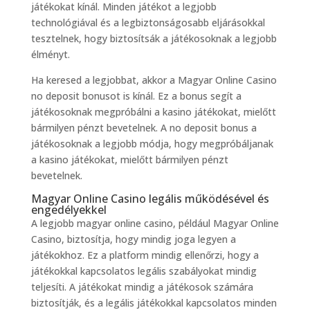
játékokat kínál. Minden játékot a legjobb
technológiával és a legbiztonságosabb eljárásokkal
tesztelnek, hogy biztosítsák a játékosoknak a legjobb
élményt.
Ha keresed a legjobbat, akkor a Magyar Online Casino
no deposit bonusot is kínál. Ez a bonus segít a
játékosoknak megpróbálni a kasino játékokat, mielőtt
bármilyen pénzt bevetelnek. A no deposit bonus a
játékosoknak a legjobb módja, hogy megpróbáljanak
a kasino játékokat, mielőtt bármilyen pénzt
bevetelnek.
Magyar Online Casino legális működésével és
engedélyekkel
A legjobb magyar online casino, például Magyar Online
Casino, biztosítja, hogy mindig joga legyen a
játékokhoz. Ez a platform mindig ellenőrzi, hogy a
játékokkal kapcsolatos legális szabályokat mindig
teljesíti. A játékokat mindig a játékosok számára
biztosítják, és a legális játékokkal kapcsolatos minden