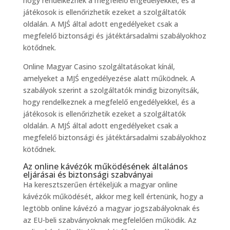
hogy rendelkeznek a megfelelő engedélyekkel, és a
játékosok is ellenőrizhetik ezeket a szolgáltatók
oldalán. A MJŚ által adott engedélyeket csak a
megfelelő biztonsági és játéktársadalmi szabályokhoz
kötődnek.
Online Magyar Casino szolgáltatásokat kínál,
amelyeket a MJŚ engedélyezése alatt működnek. A
szabályok szerint a szolgáltatók mindig bizonyítsák,
hogy rendelkeznek a megfelelő engedélyekkel, és a
játékosok is ellenőrizhetik ezeket a szolgáltatók
oldalán. A MJŚ által adott engedélyeket csak a
megfelelő biztonsági és játéktársadalmi szabályokhoz
kötődnek.
Az online kávézók működésének általános
eljárásai és biztonsági szabványai
Ha keresztszerűen értékeljük a magyar online
kávézók működését, akkor meg kell értenünk, hogy a
legtöbb online kávézó a magyar jogszabályoknak és
az EU-beli szabványoknak megfelelően működik. Az