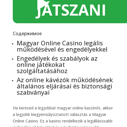
▶️
JÁTSZANI
Содержимое
Magyar Online Casino legális
működésével és engedélyekkel
Engedélyek és szabályok az
online játékokat
szolgáltatásához
Az online kávézók működésének
általános eljárásai és biztonsági
szabványai
Ha keresed a legjobbat magyar online kaszinót, akkor
a legjobb kiegyensúlyoztatott választás a Magyar
Online Casino. Ez a kasino rendelkezik a legállásosabb