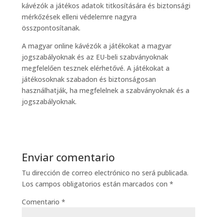
kávézók a játékos adatok titkosítására és biztonsági
mérkőzések elleni védelemre nagyra
összpontosítanak.
A magyar online kávézók a játékokat a magyar
jogszabályoknak és az EU-beli szabványoknak
megfelelően tesznek elérhetővé. A játékokat a
játékosoknak szabadon és biztonságosan
használhatják, ha megfelelnek a szabványoknak és a
jogszabályoknak.
Enviar comentario
Tu dirección de correo electrónico no será publicada.
Los campos obligatorios están marcados con
*
Comentario
*