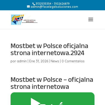
3132535354 - 3102626879
admin@facelegalsoluciones.com
Mostbet w Polsce oficjalna
strona internetowa.2924
por
admin
|
Ene 31, 2026
|
News
|
0 Comentarios
Mostbet w Polsce – oficjalna
strona internetowa
▶️