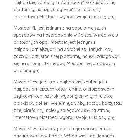
najbardziej zaufanych. Aby zacząć korzystać z tej
platformy, należy zalogować się na stronę
internetową Mostbet i wybrać swoją ulubioną grę.
Mostbet PL jest jednym z najpopularniejszych
sposobów na hazardowanie w Polsce. Wśród wielu
dostępnych opcji, Mostbet jest jednym z
najpopularniejszych i najbardziej zaufanych. Aby
zacząć korzystać z tej platformy, należy zalogować
się na stronę internetową Mostbet i wybrać swoją
ulubioną grę.
Mostbet jest jednym z najbardziej zaufanych i
najpopularniejszych kasyn online, oferując swoim
użytkownikom szeroki wybór gier, w tym ruletka,
blackjack, poker i wiele innych. Aby zacząć korzystać
z tej platformy, należy zalogować się na stronę
internetową Mostbet i wybrać swoją ulubioną grę.
Mostbet jest również popularnym sposobem na
hazardowanie w Polsce. Wśród wielu dostępnych