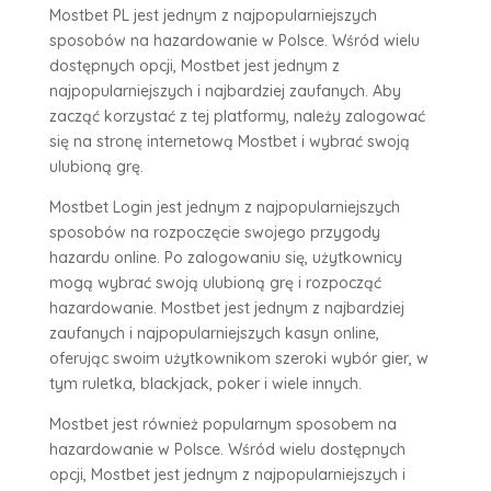
Mostbet PL jest jednym z najpopularniejszych
sposobów na hazardowanie w Polsce. Wśród wielu
dostępnych opcji, Mostbet jest jednym z
najpopularniejszych i najbardziej zaufanych. Aby
zacząć korzystać z tej platformy, należy zalogować
się na stronę internetową Mostbet i wybrać swoją
ulubioną grę.
Mostbet Login jest jednym z najpopularniejszych
sposobów na rozpoczęcie swojego przygody
hazardu online. Po zalogowaniu się, użytkownicy
mogą wybrać swoją ulubioną grę i rozpocząć
hazardowanie. Mostbet jest jednym z najbardziej
zaufanych i najpopularniejszych kasyn online,
oferując swoim użytkownikom szeroki wybór gier, w
tym ruletka, blackjack, poker i wiele innych.
Mostbet jest również popularnym sposobem na
hazardowanie w Polsce. Wśród wielu dostępnych
opcji, Mostbet jest jednym z najpopularniejszych i