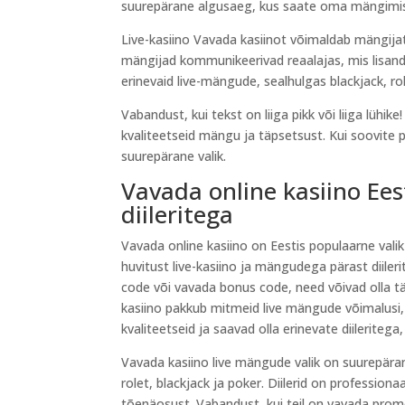
suurepärane algusaeg, kus saate oma mängimis
Live-kasiino Vavada kasiinot võimaldab mängijat
mängijad kommunikeerivad reaalajas, mis lisand
erinevaid live-mängude, sealhulgas blackjack, ro
Vabandust, kui tekst on liiga pikk või liiga lühi
kvaliteetseid mängu ja täpsetsust. Kui soovite 
suurepärane valik.
Vavada online kasiino Ees
diileritega
Vavada online kasiino on Eestis populaarne vali
huvitust live-kasiino ja mängudega pärast diiler
code või vavada bonus code, need võivad olla 
kasiino pakkub mitmeid live mängude võimalusi,
kvaliteetseid ja saavad olla erinevate diilerite
Vavada kasiino live mängude valik on suurepära
rolet, blackjack ja poker. Diilerid on professio
tõenäosust. Vabandust, kui teil on vavada prom