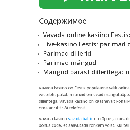
Содержимое
Vavada online kasiino Eestis:
Live-kasino Eestis: parimad 
Parimad diilerid
Parimad mängud
Mängud pärast diileritega: u
Vavada kasiino on Eestis populaarne valik online
veebileht pakub mitmeid erinevaid mängutüüpe, 
diileritega. Vavada kasiino on kaasnevalt kohal
oma arvutit või telefonit.
Vavada kasiino
vavada baltic
on täpne ja turvali
bonus code, et saavutada rohkem võist. Kui teil