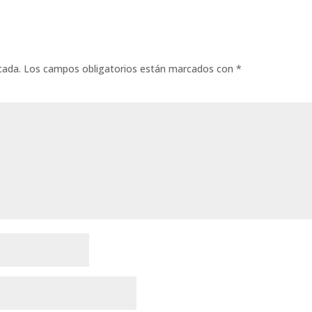
cada.
Los campos obligatorios están marcados con
*