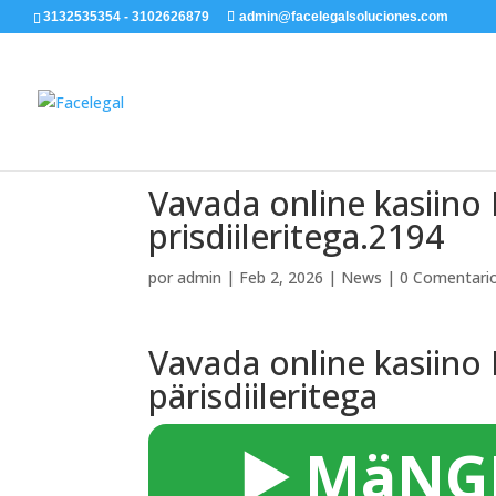
3132535354 - 3102626879
admin@facelegalsoluciones.com
Vavada online kasiino 
prisdiileritega.2194
por
admin
|
Feb 2, 2026
|
News
|
0 Comentari
Vavada online kasiino 
pärisdiileritega
▶️ MäNG