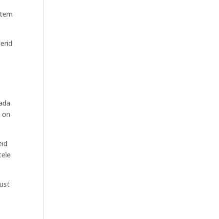
utem
erid
vada
l on
eid
tele
dust