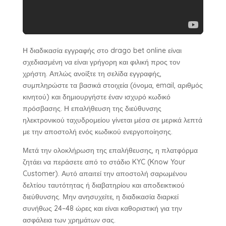
Η διαδικασία εγγραφής στο drago bet online είναι
σχεδιασμένη να είναι γρήγορη και φιλική προς τον
χρήστη. Απλώς ανοίξτε τη σελίδα εγγραφής,
συμπληρώστε τα βασικά στοιχεία (όνομα, email, αριθμός
κινητού) και δημιουργήστε έναν ισχυρό κωδικό
πρόσβασης. Η επαλήθευση της διεύθυνσης
ηλεκτρονικού ταχυδρομείου γίνεται μέσα σε μερικά λεπτά
με την αποστολή ενός κωδικού ενεργοποίησης.
Μετά την ολοκλήρωση της επαλήθευσης, η πλατφόρμα
ζητάει να περάσετε από το στάδιο KYC (Know Your
Customer). Αυτό απαιτεί την αποστολή σαρωμένου
δελτίου ταυτότητας ή διαβατηρίου και αποδεικτικού
διεύθυνσης. Μην ανησυχείτε, η διαδικασία διαρκεί
συνήθως 24–48 ώρες και είναι καθοριστική για την
ασφάλεια των χρημάτων σας.