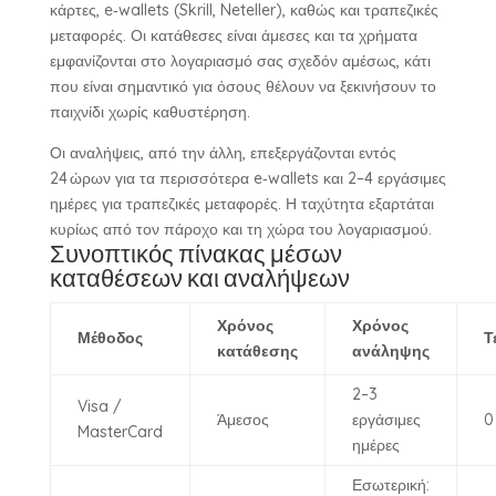
κάρτες, e‑wallets (Skrill, Neteller), καθώς και τραπεζικές
μεταφορές. Οι κατάθεσες είναι άμεσες και τα χρήματα
εμφανίζονται στο λογαριασμό σας σχεδόν αμέσως, κάτι
που είναι σημαντικό για όσους θέλουν να ξεκινήσουν το
παιχνίδι χωρίς καθυστέρηση.
Οι αναλήψεις, από την άλλη, επεξεργάζονται εντός
24 ώρων για τα περισσότερα e‑wallets και 2–4 εργάσιμες
ημέρες για τραπεζικές μεταφορές. Η ταχύτητα εξαρτάται
κυρίως από τον πάροχο και τη χώρα του λογαριασμού.
Συνοπτικός πίνακας μέσων
καταθέσεων και αναλήψεων
Χρόνος
Χρόνος
Μέθοδος
Τ
κατάθεσης
ανάληψης
2–3
Visa /
Άμεσος
εργάσιμες
0
MasterCard
ημέρες
Εσωτερική: