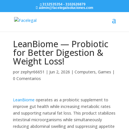
3132535354 - 3102626879
admin@facelegalsoluciones.com
LeanBiome — Probiotic
for Better Digestion &
Weight Loss!
por
zephyr66651
|
Jun 2, 2026
|
Computers, Games
|
0 Comentarios
LeanBiome
operates as a probiotic supplement to
improve gut health while increasing metabolic rates
and supporting natural fat loss. This product stabilizes
intestinal microorganisms while simultaneously
reducing abdominal swelling and suppressing appetite